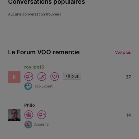
Conversations populaires
Aucune conversation trouvée !
Le Forum VOO remercie
Voir plus
roylion15
+9 plus
R
37
Top Expert
Philo
14
Apprenti