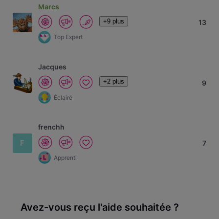
Marcs
+9 plus
13
Top Expert
Jacques
+2 plus
9
Éclairé
frenchh
F
7
Apprenti
Avez-vous reçu l'aide souhaitée ?