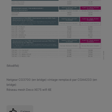
(
Modifié
)
Netgear CG3700 (en bridge) vintage remplacé par CGA4233 (en
bridge)
Réseau mesh Deco XE75 wifi 6E
J'aime