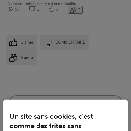
Question
•
mis à jour
il y a 4 ans
•
Modifié
57
2
0
3
J'aime
COMMENTAIRE
Suivre
Un site sans cookies, c’est
comme des frites sans