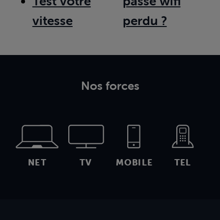
Test votre
passe wifi
vitesse
perdu ?
Nos forces
NET
TV
MOBILE
TEL