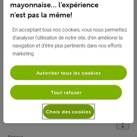
mayonnaise… l’expérience
n’est pas la même!
Réponses
En acceptant tous nos cookies, vous nous permettez
d’analyser l’utilisation de notre site, d’en améliorer la
navigation et d’être plus pertinents dans nos efforts
marketing.
Oldest First
Selected
Autoriser tous les cookies
Oldest
First
Solution acceptée
Tout refuser
il y a 4 ans
Marcs
+9 plus
Choix des cookies
Top Expert
•
22.6K
messages
Bonjour,