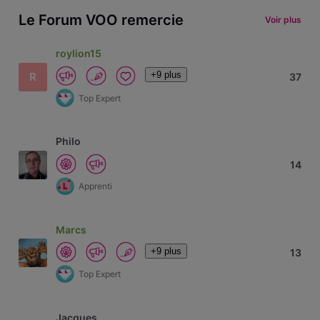
Le Forum VOO remercie
Voir plus
roylion15
+9 plus
R
37
Top Expert
Philo
14
Apprenti
Marcs
+9 plus
13
Top Expert
Jacques