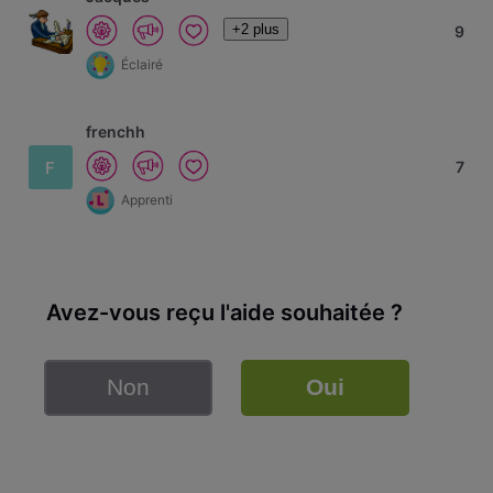
+2 plus
9
Éclairé
frenchh
F
7
Apprenti
Avez-vous reçu l'aide souhaitée ?
Non
Oui