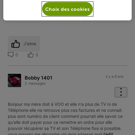
Je vous remercie pour vos éclaircissements.
Choix des cookies
Je vous souhaite une bonne journée.
J'aime
0
0
il y a 8 ans
Bobby 1401
2
messages
Bonjour ma mère doit à VOO et elle n'a plus de TV ni de
Téléphone elle ne retrouve plus ces factures et ne connait
plus sont numéro de client comment pourrait elle savoir ce
qu'elle doit payer pour ce remettre en ordre pour elle
pouvoir récupérer sa TV et son Téléphone fixe si possible.
vous pouvez me répondre via mon adresse mail
[édit