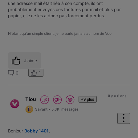
une adresse mail était liée à son compte, ils ont
probablement envoyés ces factures par mail et plus par
papier, elle ne les a donc pas forcément perdus.
N'étant qu'un simple client, je ne parle jamais au nom de Voo
J'aime
1
0
il y a 8 ans
Tiou
+9 plus
Savant
•
5.3K
messages
Bonjour
Bobby 1401
,