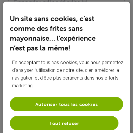
Un site sans cookies, c’est
comme des frites sans
mayonnaise… l’expérience
n’est pas la même!
Réponses
En acceptant tous nos cookies, vous nous permettez
d’analyser l’utilisation de notre site, d’en améliorer la
navigation et d’être plus pertinents dans nos efforts
Oldest First
marketing.
Selected
Oldest
Autoriser tous les cookies
First
mcirella
il y a 10 ans
M
Promeneur
•
2
messages
Tout refuser