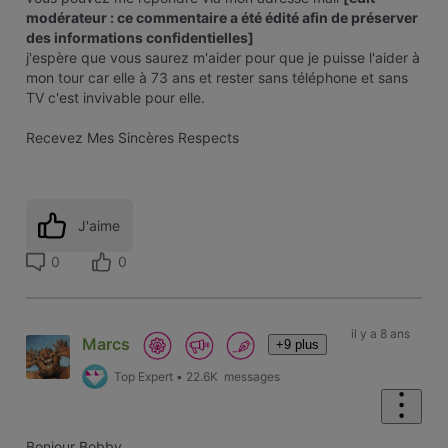
modérateur : ce commentaire a été édité afin de préserver
des informations confidentielles]
j'espère que vous saurez m'aider pour que je puisse l'aider à
mon tour car elle à 73 ans et rester sans téléphone et sans
TV c'est invivable pour elle.
Recevez Mes Sincères Respects
J'aime
0
0
il y a 8 ans
Marcs
+9 plus
Top Expert
•
22.6K
messages
Bonjour Bobby,