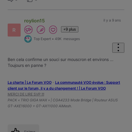
roylion15
il y a 9 ans
+9 plus
R
Top Expert
•
49K
messages
Ben cela confirme un souci sur mouscron et environs ...
Toujours en panne ?
La charte | Le Forum VOO
-
‎La communauté VOO évolue : Support
client sur le forum, il y a du changement ! | Le Forum VOO
MERCI DE LIRE SVP !!!
PACK « TRIO GIGA MAX » | CGA4233 Mode Bridge | Routeur ASUS
GT-AXE16000 + GT-AX11000 AiMesh.
J'aime