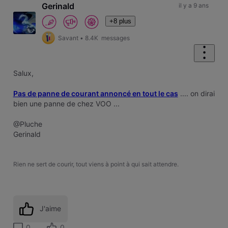
Gerinald
il y a 9 ans
+8 plus
Savant
•
8.4K
messages
Salux,
Pas de panne de courant annoncé en tout le cas
.... on dirai
bien une panne de chez VOO ...
@Pluche
Gerinald
Rien ne sert de courir, tout viens à point à qui sait attendre.
J'aime
0
0