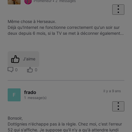
Promeneur
•
2
messages
Même chose à Herseaux.
Déjà qu'Internet ne fonctionne correctement​ qu'un soir sur
deux depuis 6 mois, si la TV se met à déconner également...
J'aime
0
0
il y a 9 ans
frado
F
1
message(s)
Bonsoir,
Dottignies n'échappe pas à la règle. Chez moi, c'est l'erreur
52 qui s'affiche. Je suppose qu'il n'y a qu'à attendre lundi