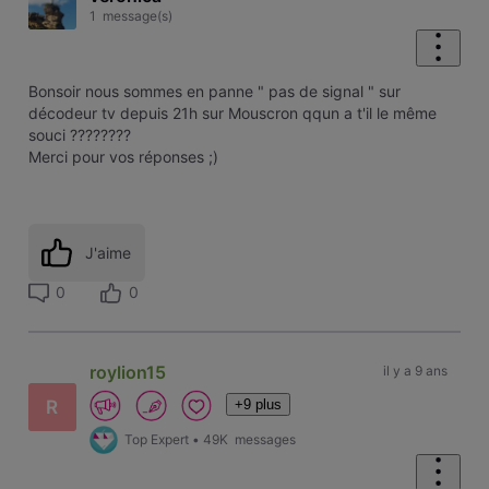
1
message(s)
Bonsoir nous sommes en panne " pas de signal " sur
décodeur tv depuis 21h sur Mouscron qqun a t'il le même
souci ????????
Merci pour vos réponses ;)
J'aime
0
0
roylion15
il y a 9 ans
+9 plus
R
Top Expert
•
49K
messages