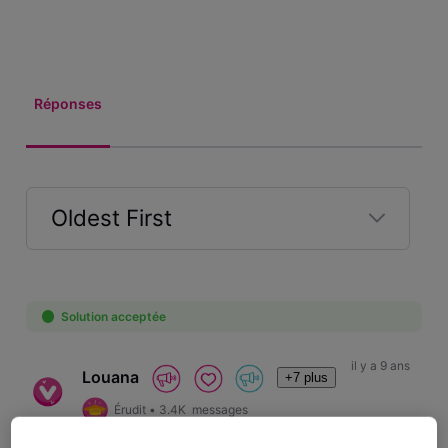
Réponses
Oldest First
Selected
Oldest
First
Solution acceptée
il y a 9 ans
Louana
+7 plus
Érudit
•
3.4K
messages