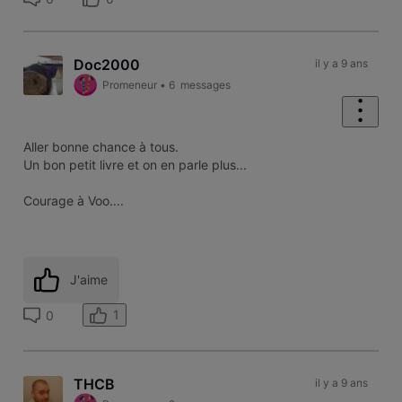
Doc2000
il y a 9 ans
Promeneur
•
6
messages
Aller bonne chance à tous.
Un bon petit livre et on en parle plus...
Courage à Voo....
J'aime
1
0
THCB
il y a 9 ans