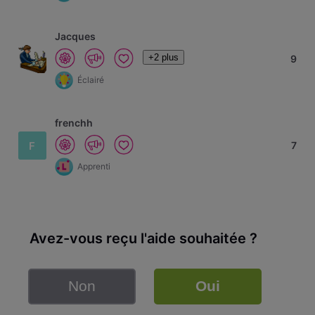
Jacques
+2 plus
9
Éclairé
frenchh
F
7
Apprenti
Avez-vous reçu l'aide souhaitée ?
Non
Oui