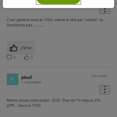
Promeneur
•
6
messages
C'est général dans le 7700, même la télé par 'coditel" ne
fonctionne pas...........
J'aime
0
0
il y a 9 ans
plouf
P
1
message(s)
Meme chose code erreur: 2020. Plus de TV depuis 21h.
pffff... Dans le 7700