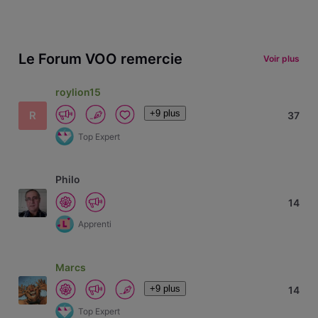
Le Forum VOO remercie
Voir plus
roylion15
+9 plus
R
37
Top Expert
Philo
14
Apprenti
Marcs
+9 plus
14
Top Expert