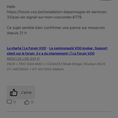
Hello
https://forum.voo.be/installation-depannages-et-services-
32/pas-de-signal-sur-mon-voocorder-8779
Ce sujet semble bien confrirmer une panne sur mouscron
depuis 21 h
La charte | Le Forum VOO
-
‎La communauté VOO évolue : Support
client sur le forum, il y a du changement ! | Le Forum VOO
MERCI DE LIRE SVP !!!
PACK « TRIO GIGA MAX » | CGA4233 Mode Bridge | Routeur ASUS
GT-AXE16000 + GT-AX11000 AiMesh.
J'aime
0
0