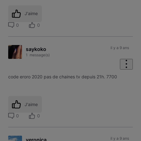
J'aime
0
0
il y a 9 ans
saykoko
1
message(s)
code eroro 2020 pas de chaines tv depuis 21h. 7700
J'aime
0
0
il y a 9 ans
veronica