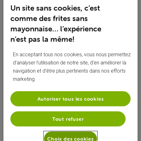
Un site sans cookies, c’est
Bonjour à tous,
comme des frites sans
Effectivement, une panne a impacté la région de Mouscron
mayonnaise… l’expérience
samedi aux alentours de 21h. Nos équipes techniques ont
tout fait pour résoudre cela au plus vite.
n’est pas la même!
Toutes nos excuses pour la gêne occasionnée. :)
En acceptant tous nos cookies, vous nous permettez
d’analyser l’utilisation de notre site, d’en améliorer la
Ancien Officiel VOO
navigation et d’être plus pertinents dans nos efforts
marketing.
Autoriser tous les cookies
J'aime
0
0
Tout refuser
Doc2000
il y a 9 ans
Choix des cookies