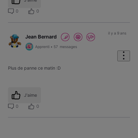
0
0
il y a 9 ans
Jean Bernard
Apprenti
•
57
messages
Plus de panne ce matin :D
J'aime
0
0