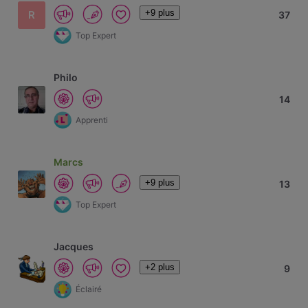
+9 plus
R
37
Top Expert
Philo
14
Apprenti
Marcs
+9 plus
13
Top Expert
Jacques
+2 plus
9
Éclairé