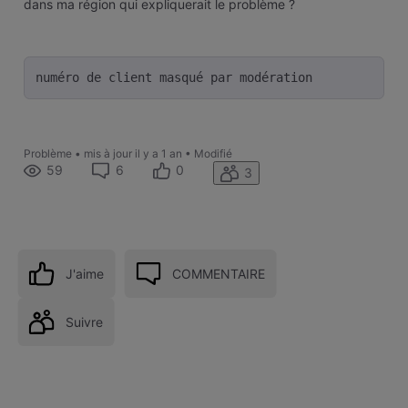
dans ma région qui expliquerait le problème ?
numéro de client masqué par modération 
Problème
•
mis à jour
il y a 1 an
•
Modifié
59
6
0
3
J'aime
COMMENTAIRE
Suivre