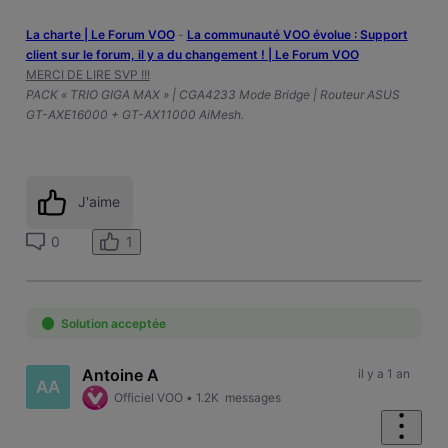
La charte | Le Forum VOO
-
‎La communauté VOO évolue : Support
client sur le forum, il y a du changement ! | Le Forum VOO
MERCI DE LIRE SVP !!!
PACK « TRIO GIGA MAX » | CGA4233 Mode Bridge | Routeur ASUS
GT-AXE16000 + GT-AX11000 AiMesh.
J'aime
1
0
Solution acceptée
Antoine A
il y a 1 an
AA
Officiel VOO
•
1.2K
messages