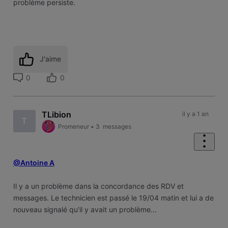
problème persiste.
J'aime
0
0
TLibion
il y a 1 an
T
Promeneur
•
3
messages
@Antoine A
Il y a un problème dans la concordance des RDV et
messages. Le technicien est passé le 19/04 matin et lui a de
nouveau signalé qu'il y avait un problème...