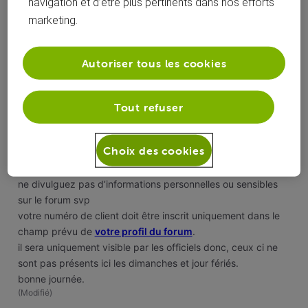
navigation et d’être plus pertinents dans nos efforts
marketing.
roylion15
il y a 1 an
+9 plus
R
Autoriser tous les cookies
Top Expert
•
49K
messages
Tout refuser
Bonjour
@TLibion
merci de prendre connaissance de la charte pour bien
Choix des cookies
débuter sur le forum voo
https://forum.voo.be/page/la-charte
ne divulguez pas d’informations personnelles ou sensibles
sur le forum svp
votre numéro de client doit être inscrit uniquement dans le
champ prévu de
votre profil du forum
.
il sera uniquement visible par les officiels donc, ceux ci ne
sont pas présents ici les dimanches et jour fériés.
bonne journée.
(
Modifié
)