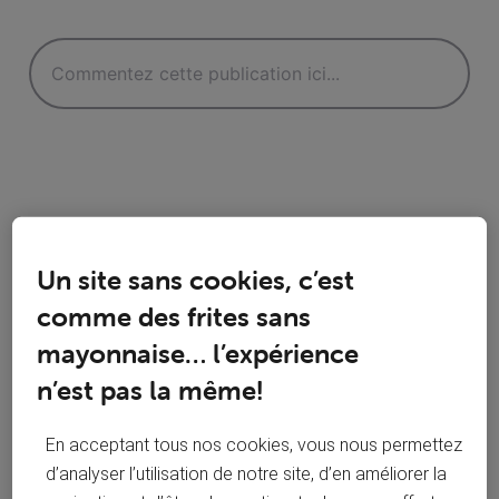
Réponses
Un site sans cookies, c’est
comme des frites sans
mayonnaise… l’expérience
Oldest First
n’est pas la même!
Selected
En acceptant tous nos cookies, vous nous permettez
Oldest
d’analyser l’utilisation de notre site, d’en améliorer la
First
Solution acceptée