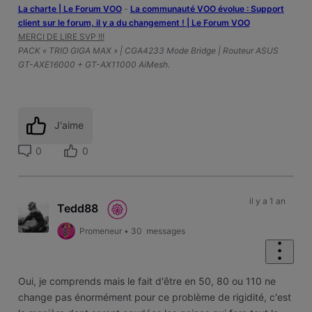
La charte | Le Forum VOO
-
‎La communauté VOO évolue : Support
client sur le forum, il y a du changement ! | Le Forum VOO
MERCI DE LIRE SVP !!!
PACK « TRIO GIGA MAX » | CGA4233 Mode Bridge | Routeur ASUS
GT-AXE16000 + GT-AX11000 AiMesh.
J'aime
0
0
il y a 1 an
Tedd88
Promeneur
•
30
messages
Oui, je comprends mais le fait d'être en 50, 80 ou 110 ne
change pas énormément pour ce problème de rigidité, c'est