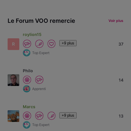
Le Forum VOO remercie
Voir plus
roylion15
+9 plus
R
37
Top Expert
Philo
14
Apprenti
Marcs
+9 plus
13
Top Expert