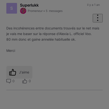
Superlukk
il y a 1 an
S
Promeneur
•
5
messages
Des incohérences entre documents trouvés sur le net mais
je vais me baser sur la réponse d'Alexia L. officiel Voo.
80 mm donc et gaine annelée habituelle ok.
Merci
J'aime
0
0