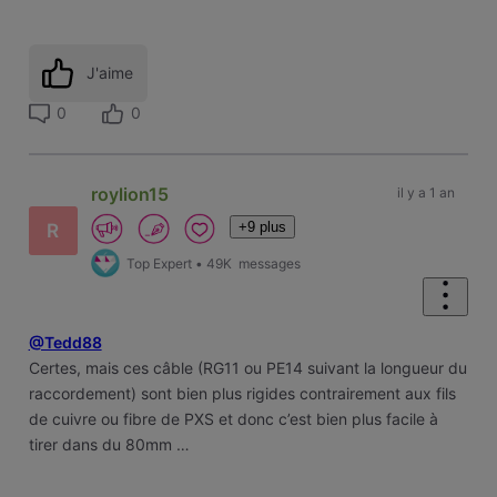
J'aime
0
0
roylion15
il y a 1 an
+9 plus
R
Top Expert
•
49K
messages
@Tedd88
Certes, mais ces câble (RG11 ou PE14 suivant la longueur du
raccordement) sont bien plus rigides contrairement aux fils
de cuivre ou fibre de PXS et donc c’est bien plus facile à
tirer dans du 80mm …