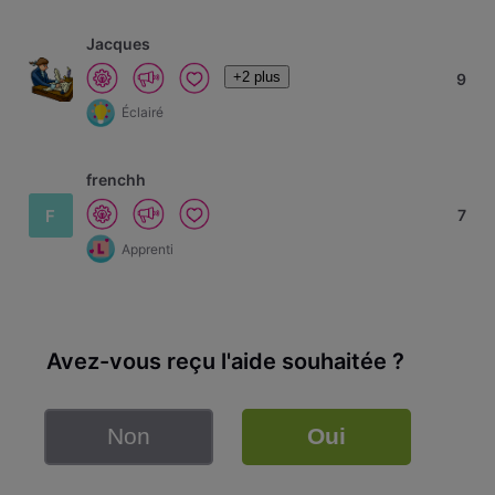
Jacques
+2 plus
9
Éclairé
frenchh
F
7
Apprenti
Avez-vous reçu l'aide souhaitée ?
Non
Oui