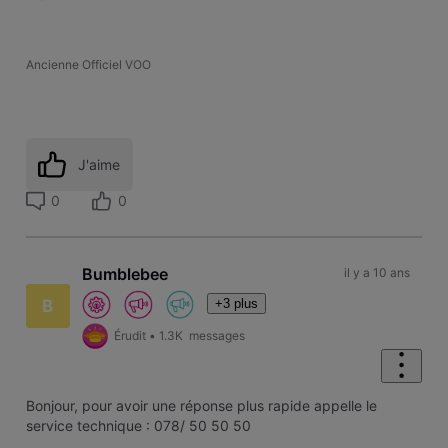
Ancienne Officiel VOO
J'aime
0
0
Bumblebee
il y a 10 ans
+3 plus
B
Érudit
•
1.3K
messages
Bonjour, pour avoir une réponse plus rapide appelle le
service technique : 078/ 50 50 50