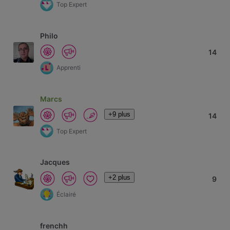
Top Expert
Philo
14
Apprenti
Marcs
+9 plus
14
Top Expert
Jacques
+2 plus
9
Éclairé
frenchh