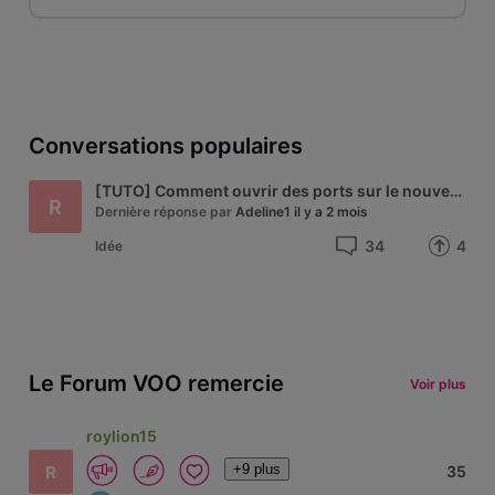
Conversations populaires
[TUTO] Comment ouvrir des ports sur le nouveau modem Technicolor de VOO - modèle CGA4233
R
Dernière réponse par
Adeline1
il y a 2 mois
34
4
Idée
Le Forum VOO remercie
Voir plus
roylion15
+9 plus
R
35