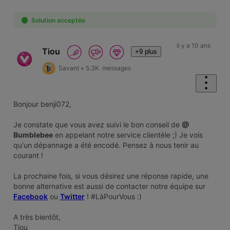
Oldest
First
Solution acceptée
il y a 10 ans
Tiou
+9 plus
Savant
•
5.3K
messages
Bonjour benji072,
Je constate que vous avez suivi le bon conseil de
@
Bumblebee
en appelant notre service clientèle ;) Je vois
qu'un dépannage a été encodé. Pensez à nous tenir au
courant !
La prochaine fois, si vous désirez une réponse rapide, une
bonne alternative est aussi de contacter notre équipe sur
Facebook
ou
Twitter
! #LàPourVous :)
A très bientôt,
Tiou