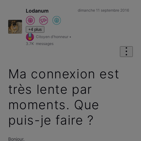
Lodanum
dimanche 11 septembre 2016
+4 plus
Citoyen d'honneur
•
3.7K
messages
Ma connexion est
très lente par
moments. Que
puis-je faire ?
Bonjour,