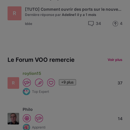
[TUTO] Comment ouvrir des ports sur le nouveau modem Technicolor de VOO - modèle CGA4233
R
Dernière réponse par
Adeline1
il y a 1 mois
34
4
Idée
Le Forum VOO remercie
Voir plus
roylion15
+9 plus
R
37
Top Expert
Philo
14
Apprenti