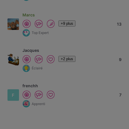
Marcs
+9 plus
13
Top Expert
Jacques
+2 plus
9
Éclairé
frenchh
F
7
Apprenti