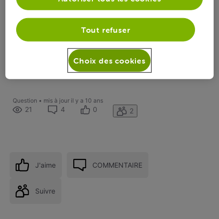
Tout refuser
D'avance je vous remercie.
Choix des cookies
Trio GigaMax bridge ASUS Ax11000
Question
•
mis à jour
il y a 10 ans
21
4
0
2
J'aime
COMMENTAIRE
Suivre