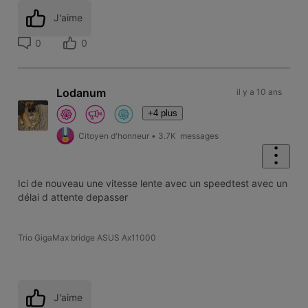
J'aime
0
0
Lodanum
il y a 10 ans
+4 plus
Citoyen d'honneur
•
3.7K
messages
Ici de nouveau une vitesse lente avec un speedtest avec un
délai d attente depasser
Trio GigaMax bridge ASUS Ax11000
J'aime