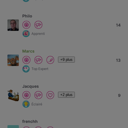
Philo
14
Apprenti
Marcs
+9 plus
13
Top Expert
Jacques
+2 plus
9
Éclairé
frenchh