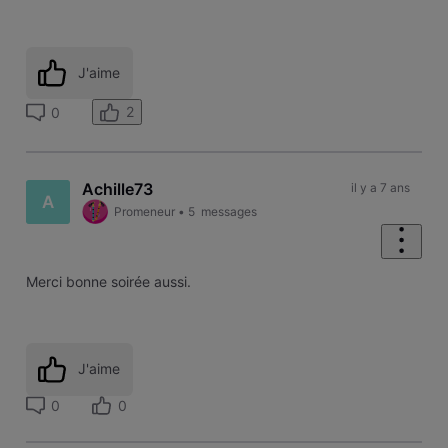
J'aime
2
0
Achille73
il y a 7 ans
A
Promeneur
•
5
messages
Merci bonne soirée aussi.
J'aime
0
0