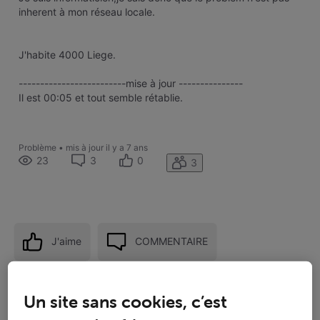
inherent à mon réseau locale.
J'habite 4000 Liege.
-------------------------mise à jour ---------------
Il est 00:05 et tout semble rétablie.
Problème
•
mis à jour
il y a 7 ans
23
3
0
3
J'aime
COMMENTAIRE
Suivre
Un site sans cookies, c’est