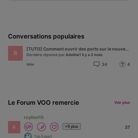
Conversations populaires
[TUTO] Comment ouvrir des ports sur le nouveau modem Technicolor de VOO - modèle CGA4233
R
Dernière réponse par
Adeline1
il y a 2 mois
34
4
Idée
Le Forum VOO remercie
Voir plus
roylion15
+9 plus
R
37
Top Expert