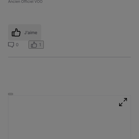
Ancien Officiel VOO
J'aime
1
0