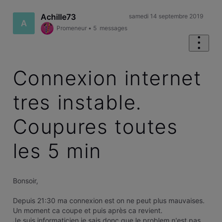
Achille73
samedi 14 septembre 2019
A
Promeneur
•
5
messages
Connexion internet
tres instable.
Coupures toutes
les 5 min
Bonsoir,
Depuis 21:30 ma connexion est on ne peut plus mauvaises.
Un moment ca coupe et puis après ca revient.
Je suis informaticien,je sais donc que le problem n'est pas