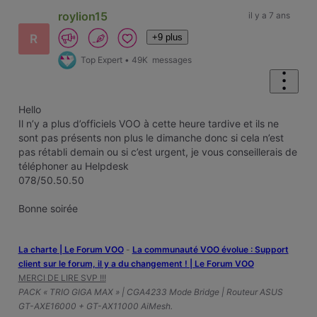
First
roylion15
il y a 7 ans
+9 plus
R
Top Expert
•
49K
messages
Hello
Il n’y a plus d’officiels VOO à cette heure tardive et ils ne
sont pas présents non plus le dimanche donc si cela n’est
pas rétabli demain ou si c’est urgent, je vous conseillerais de
téléphoner au Helpdesk
078/50.50.50
Bonne soirée
La charte | Le Forum VOO
-
‎La communauté VOO évolue : Support
client sur le forum, il y a du changement ! | Le Forum VOO
MERCI DE LIRE SVP !!!
PACK « TRIO GIGA MAX » | CGA4233 Mode Bridge | Routeur ASUS
GT-AXE16000 + GT-AX11000 AiMesh.