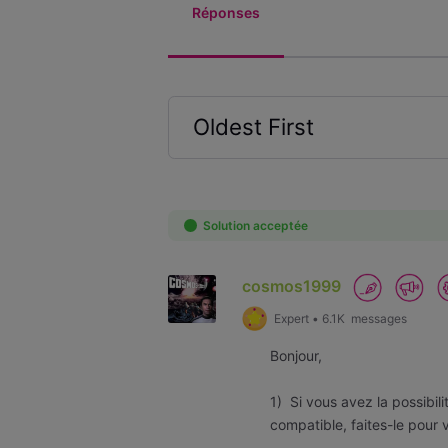
Réponses
Oldest First
Selected
Oldest
First
Solution acceptée
cosmos1999
Expert
•
6.1K
messages
Bonjour,
1) Si vous avez la possibil
compatible, faites-le pour v