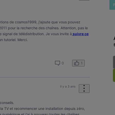
ations de cosmos1999, j'ajoute que vous pouvez
 2011 pour la recherche des chaînes. Attention, pas le
 signal de télédistribution. Je vous invite à
suivre ce
n tutoriel. Merci.
1
0
il y a 3 ans
conseils.
de la TV et recommencer une installation depuis zéro,
te numérique et j'ai à nouveau toutes les chaînes.