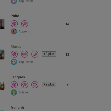
Top Expert
Philo
14
Apprenti
Marcs
+9 plus
13
Top Expert
Jacques
+2 plus
9
Éclairé
frenchh