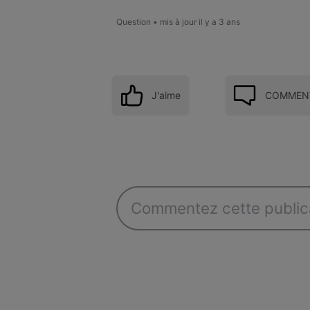
Question
•
mis à jour
il y a 3 ans
J'aime
COMMENT