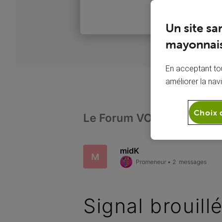
Un site sa
mayonnais
En acceptant tou
améliorer la nav
Choix 
Le Forum VOO
Télévi
midK
M
Promeneur
•
2
messages
Signal brouill