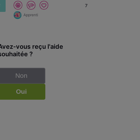
F
7
Apprenti
Avez-vous reçu l'aide
souhaitée ?
Non
Oui