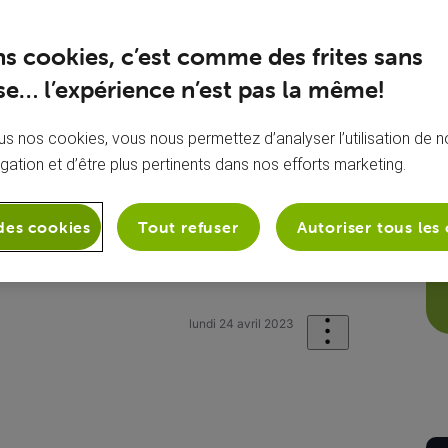
ns cookies, c’est comme des frites sans
e… l’expérience n’est pas la même!
s nos cookies, vous nous permettez d’analyser l’utilisation de no
igation et d’être plus pertinents dans nos efforts marketing.
des cookies
Tout refuser
Autoriser tous les
sion
Ma Carte TV et ma VOObox
S
lundi 24 avril 2023
é