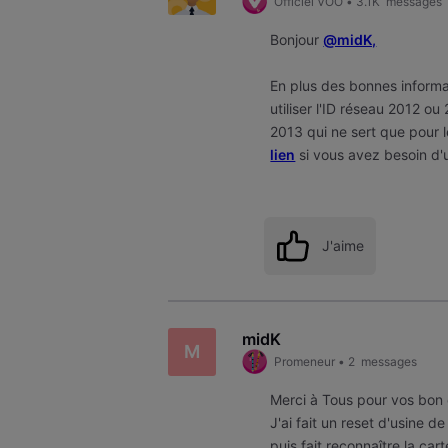
Officiel VOO
•
3.1K
messages
Bonjour
@midK,
En plus des bonnes inform
utiliser l'ID réseau 2012 ou
2013 qui ne sert que pour le
lien
si vous avez besoin d'u
J'aime
midK
M
Promeneur
•
2
messages
Merci à Tous pour vos bon 
J'ai fait un reset d'usine 
puis fait reconnaître la car