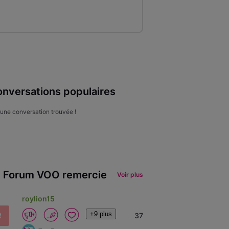
nversations populaires
une conversation trouvée !
 Forum VOO remercie
Voir plus
roylion15
+9 plus
R
37