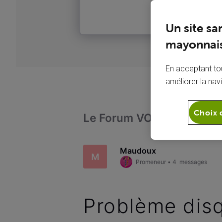
Un site sa
mayonnais
En acceptant tou
améliorer la nav
Choix 
Le Forum VOO
Télévi
Maudoux
M
Promeneur
•
4
messages
Problème dis