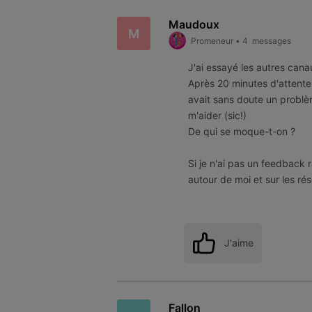
Maudoux
M
Promeneur
•
4
messages
J'ai essayé les autres can
Après 20 minutes d'attente 
avait sans doute un problè
m'aider (sic!)
De qui se moque-t-on ?
Si je n'ai pas un feedback 
autour de moi et sur les ré
J'aime
Fallon