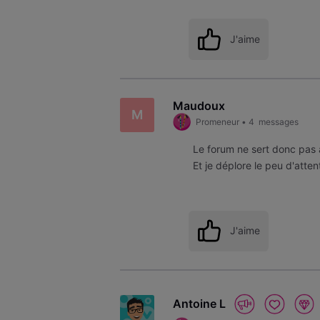
J'aime
Maudoux
M
Promeneur
•
4
messages
Le forum ne sert donc pas
Et je déplore le peu d'atten
J'aime
Antoine L