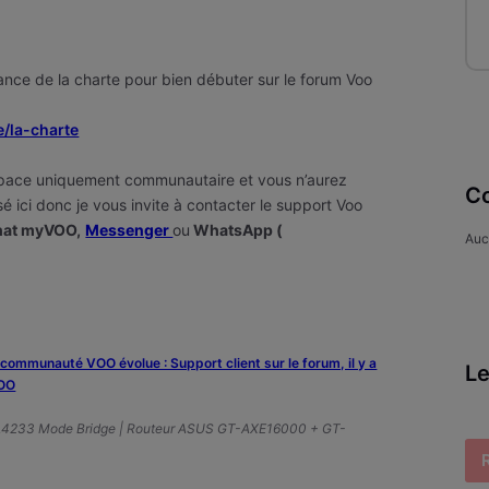
nce de la charte pour bien débuter sur le forum Voo
e/la-charte
pace uniquement communautaire et vous n’aurez
Co
é ici donc je vous invite
à contacter le support Voo
at myVOO,
Messenger
ou
WhatsApp (
Auc
a communauté VOO évolue : Support client sur le forum, il y a
Le
VOO
A4233 Mode Bridge | Routeur ASUS GT-AXE16000 + GT-