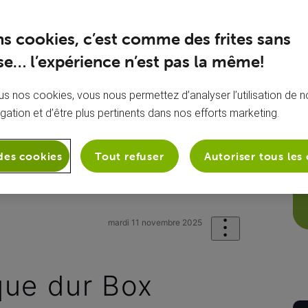
ns cookies, c’est comme des frites sans
e… l’expérience n’est pas la même!
s nos cookies, vous nous permettez d’analyser l’utilisation de no
igation et d’être plus pertinents dans nos efforts marketing.
des cookies
Tout refuser
Autoriser tous les
sion
Ma box .évasion
Problème dis
mardi 11 novembre 2025
que dur Box