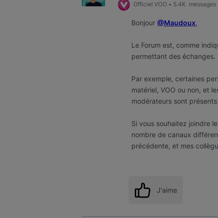
Officiel VOO
•
5.4K
messages
Bonjour
@Maudoux
,
Le Forum est, comme indi
permettant des échanges. 
Par exemple, certaines pers
matériel, VOO ou non, et 
modérateurs sont présents 
Si vous souhaitez joindre l
nombre de canaux différen
précédente, et mes collègue
J'aime