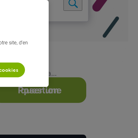
tre site, d’en
 cookies
que dur Box Eva...
Poser une question