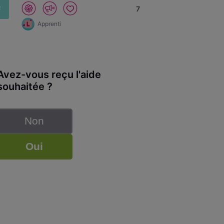
F
7
Apprenti
Avez-vous reçu l'aide
souhaitée ?
Non
Oui