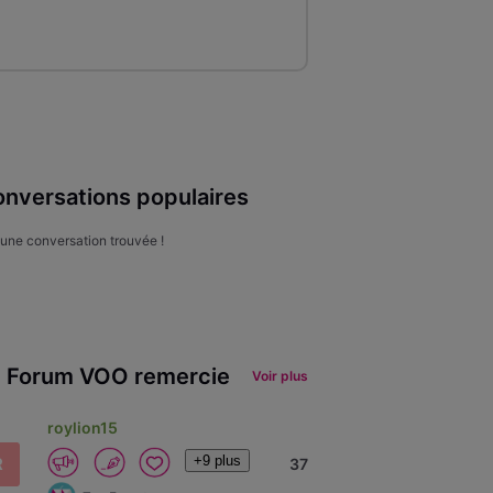
nversations populaires
une conversation trouvée !
 Forum VOO remercie
Voir plus
roylion15
+9 plus
R
37