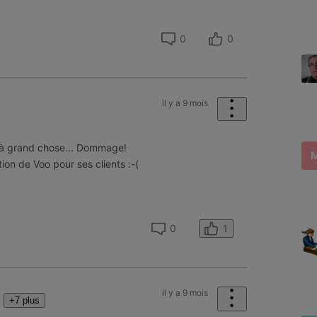
0
0
il y a 9 mois
 à grand chose... Dommage!
tion de Voo pour ses clients :-(
1
0
il y a 9 mois
+7 plus