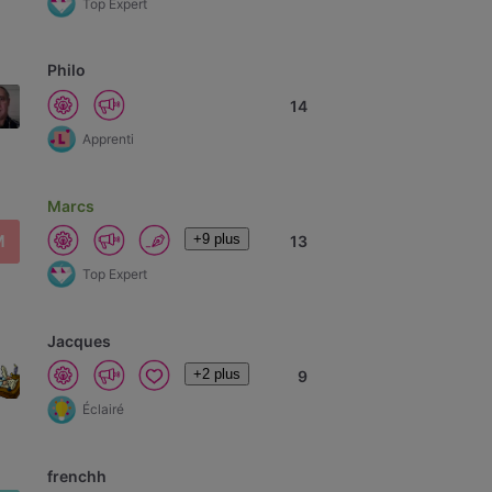
Top Expert
Philo
14
Apprenti
Marcs
+9 plus
M
13
Top Expert
Jacques
+2 plus
9
Éclairé
frenchh