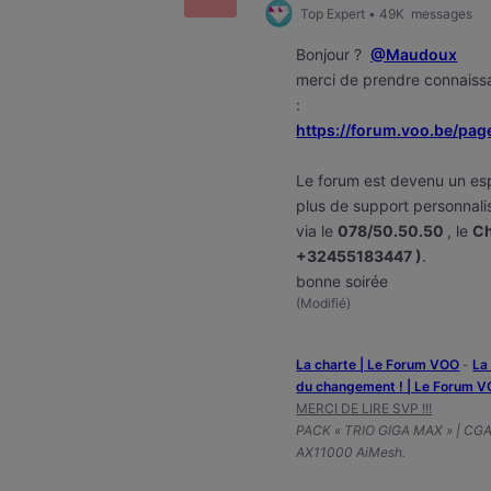
Top Expert
•
49K
messages
Bonjour ?
@Maudoux
merci de prendre connaissa
:
https://forum.voo.be/pag
Le forum est devenu un es
plus de support personnalis
via le
078/50.50.50
, le
Ch
+32455183447 )
.
bonne soirée
(
Modifié
)
La charte | Le Forum VOO
-
‎L
du changement ! | Le Forum 
MERCI DE LIRE SVP !!!
PACK « TRIO GIGA MAX » | CG
AX11000 AiMesh.