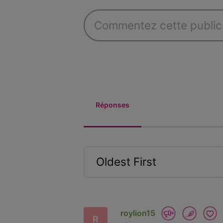
Réponses
Oldest First
Selected
Oldest
First
roylion15
R