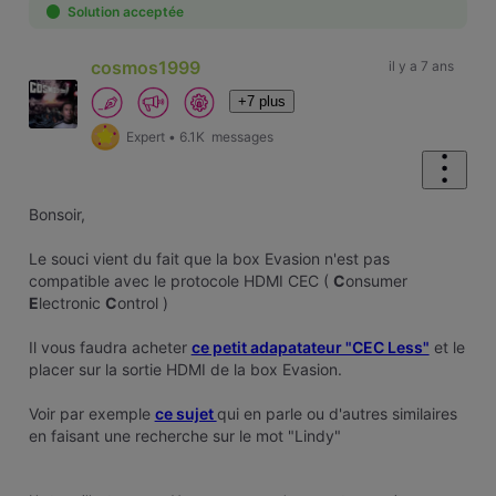
First
Solution acceptée
cosmos1999
il y a 7 ans
+7 plus
Expert
•
6.1K
messages
Bonsoir,
Le souci vient du fait que la box Evasion n'est pas
compatible avec le protocole HDMI CEC (
C
onsumer
E
lectronic
C
ontrol )
Il vous faudra acheter
ce petit adapatateur "CEC Less"
et le
placer sur la sortie HDMI de la box Evasion.
Voir par exemple
ce sujet
qui en parle ou d'autres similaires
en faisant une recherche sur le mot "Lindy"