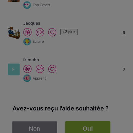
Top Expert
Jacques
+2 plus
9
Éclairé
frenchh
F
7
Apprenti
Avez-vous reçu l'aide souhaitée ?
Non
Oui