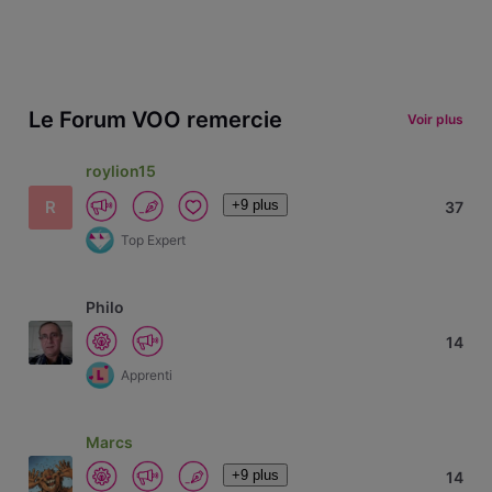
Le Forum VOO remercie
Voir plus
roylion15
+9 plus
R
37
Top Expert
Philo
14
Apprenti
Marcs
+9 plus
14