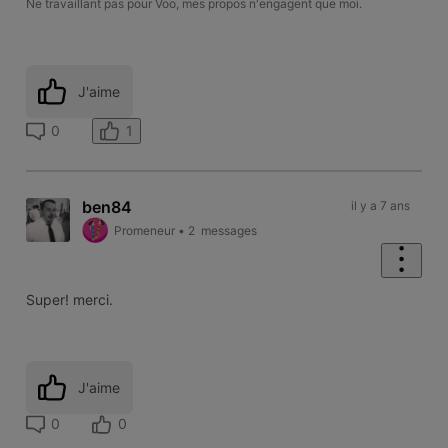
Ne travaillant pas pour Voo, mes propos n'engagent que moi.
J'aime
1
0
ben84
il y a 7 ans
Promeneur
•
2
messages
Super! merci.
J'aime
0
0