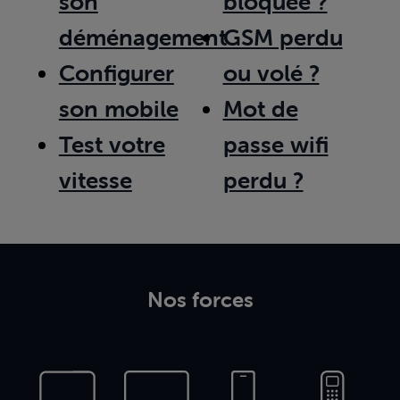
son
bloquée ?
déménagement
GSM perdu
Configurer
ou volé ?
son mobile
Mot de
Test votre
passe wifi
vitesse
perdu ?
Nos forces