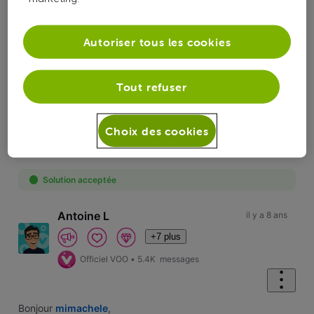
Réponses
Autoriser tous les cookies
Tout refuser
Oldest First
Choix des cookies
Selected
Oldest
First
Solution acceptée
Antoine L
il y a 8 ans
+7 plus
Officiel VOO
•
5.4K
messages
Bonjour
mimachele
,