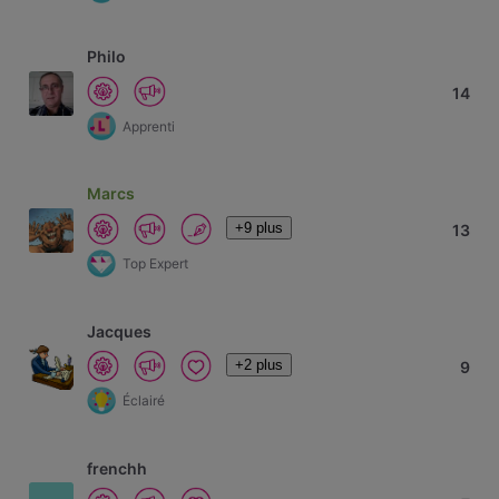
Philo
14
Apprenti
Marcs
+9 plus
13
Top Expert
Jacques
+2 plus
9
Éclairé
frenchh