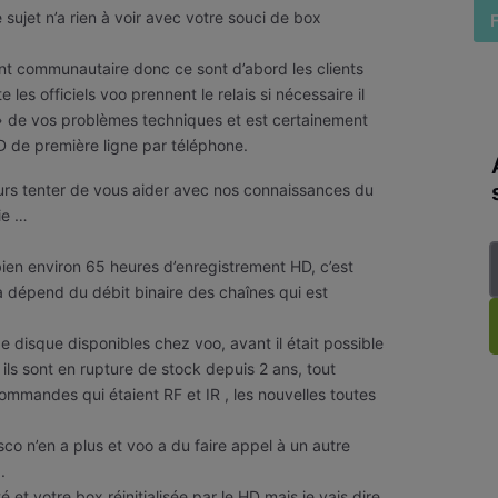
 sujet n’a rien à voir avec votre souci de box
nt communautaire donc ce sont d’abord les clients
 les officiels voo prennent le relais si nécessaire il
 » de vos problèmes techniques et est certainement
HD de première ligne par téléphone.
urs tenter de vous aider avec nos connaissances du
ie …
bien environ 65 heures d’enregistrement HD, c’est
a dépend du débit binaire des chaînes qui est
s de disque disponibles chez voo, avant il était possible
ls sont en rupture de stock depuis 2 ans, tout
mmandes qui étaient RF et IR , les nouvelles toutes
isco n’en a plus et voo a du faire appel à un autre
a.
 et votre box réinitialisée par le HD mais je vais dire