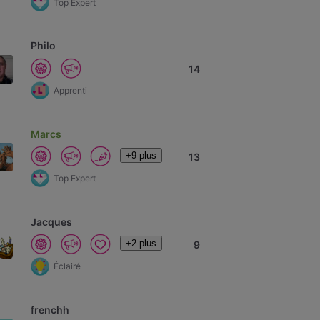
Top Expert
Philo
14
Apprenti
Marcs
+9 plus
13
Top Expert
Jacques
+2 plus
9
Éclairé
frenchh