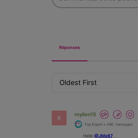
Réponses
Oldest First
Selected
Oldest
First
roylion15
R
Top Expert
•
49K
messages
Hello
@JMe87
.