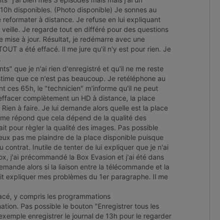
 10h disponibles. (Photo disponible) Je sonnes au
 reformater à distance. Je refuse en lui expliquant
 veille. Je regarde tout en différé pour des questions
une mise à jour. Résultat, je redémarre avec une
T a été effacé. Il me jure qu'il n'y est pour rien. Je
.
s" que je n'ai rien d'enregistré et qu'il ne me reste
estime que ce n'est pas beaucoup. Je retéléphone au
 ces 65h, le "technicien" m'informe qu'il ne peut
'effacer complètement un HD à distance, la place
Rien à faire. Je lui demande alors quelle est la place
 me répond que cela dépend de la qualité des
t pour règler la qualité des images. Pas possible
peux pas me plaindre de la place disponible puisque
ontrat. Inutile de tenter de lui expliquer que je n'ai
ox, j'ai précommandé la Box Evasion et j'ai été dans
demande alors si la liaison entre la télécommande et la
rait expliquer mes problèmes du 1er paragraphe. Il me
acé, y compris les programmations
tion. Pas possible le bouton "Enregistrer tous les
 exemple enregistrer le journal de 13h pour le regarder