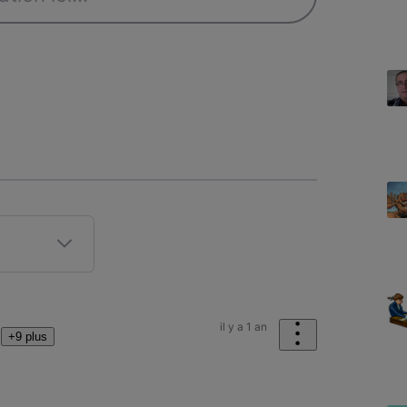
il y a 1 an
+9 plus