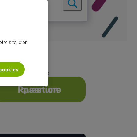
tre site, d’en
 cookies
oin de la réalité
Poser une question