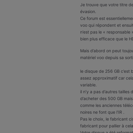
Je trouve que votre titre de
évasion.
Ce forum est essentielleme
voo qui répondent et ensuite
n’est pas le « responsable
bien plus efficace que le 
Mais d’abord on peut toujo
matériel voo depuis sa sort
le disque de 256 GB c’est 
assez approximatif car cel
variable.
il n’y a pas d’autres taille
d’acheter des 500 GB mais i
comme les anciennes téléco
noires ne font que l’IR .
Pas le choix, le fabricant c
fabricant pour pallier à cel
Votre disque a été reformaté