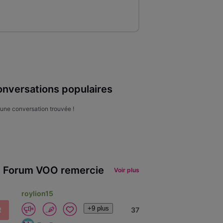
nversations populaires
une conversation trouvée !
 Forum VOO remercie
Voir plus
roylion15
+9 plus
R
37