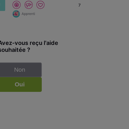
F
7
Apprenti
Avez-vous reçu l'aide
souhaitée ?
Non
Oui