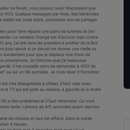
ulter ce forum, vous pouvez avoir l'impression que
 de VOO. Quelque messages par mois, des bénévoles
la réalité est toute autre, permettez-moi de partager
iers pour faire réparer une paire de lunettes et j'en
mmande. Le vendeur Orange est d'accord mais contre
 10 ans, j'ai été dans les premiers à profiter de la Box
s pour savoir si on devait me donner une vieille ou
ster lourdement pour que je déplace mon Pack de
os smartphone. Je l'informe que j'ai beaucoup
egardé. Il me conseille alors de demander à VOO de
" ou sur un HD portable. Je crois rèver !! Formation
est très désagréable à utiliser, il faut viser avec
ers la TV qui est juste au-dessus, à gauche ou à droite
e HD a des problèmes et il faut reformater. Ce n'est
ement lente. Latence de 4/5 secondes avant réaction
aine de minutes et tout est effacé. Dans la soirée
viron 4 heures.
ts" j'ai bien mes 3 épisodes mais mais j'ai un