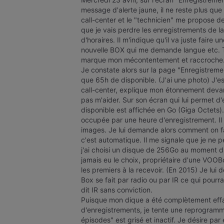
message d'alerte jaune, il ne reste plus que
call-center et le "technicien" me propose de
que je vais perdre les enregistrements de la
d'horaires. Il m'indique qu'il va juste faire 
nouvelle BOX qui me demande langue etc. TOU
marque mon mécontentement et raccroche
Je constate alors sur la page "Enregistrement
que 65h de disponible. (J'ai une photo) J'
call-center, explique mon étonnement devant
pas m'aider. Sur son écran qui lui permet d
disponible est affichée en Go (Giga Octets). 
occupée par une heure d'enregistrement. Il
images. Je lui demande alors comment on fai
c'est automatique. Il me signale que je ne 
j'ai choisi un disque de 256Go au moment du c
jamais eu le choix, propriétaire d'une VOOB
les premiers à la recevoir. (En 2015) Je lui 
Box se fait par radio ou par IR ce qui pour
dit IR sans conviction.
Puisque mon dique a été complètement eff
d'enregistrements, je tente une reprogramma
épisodes" est grisé et inactif. Je désire par