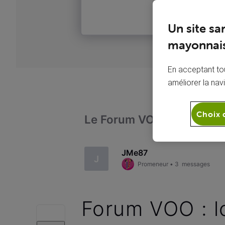
Un site sa
mayonnais
En acceptant tou
améliorer la nav
Choix 
Le Forum VOO
Télévi
JMe87
J
Promeneur
•
3
messages
Forum VOO : lo