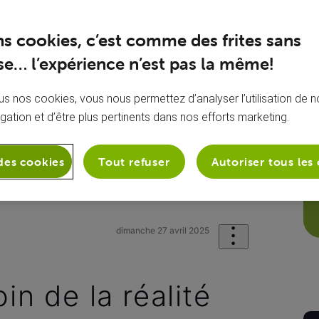
ns cookies, c’est comme des frites sans
e… l’expérience n’est pas la même!
s nos cookies, vous nous permettez d’analyser l’utilisation de no
igation et d’être plus pertinents dans nos efforts marketing.
des cookies
Tout refuser
Autoriser tous les
sion
Ma box .évasion
Forum VOO : l
dimanche 27 avril 2025
in de la réalité