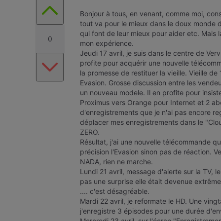
Bonjour à tous, en venant, comme moi, cons
tout va pour le mieux dans le doux monde
qui font de leur mieux pour aider etc. Mais 
0
mon expérience.
Jeudi 17 avril, je suis dans le centre de Verv
profite pour acquérir une nouvelle téléco
la promesse de restituer la vieille. Vieille de
Evasion. Grosse discussion entre les vendeur
un nouveau modele. Il en profite pour insi
Proximus vers Orange pour Internet et 2 ab
d'enregistrements que je n'ai pas encore r
déplacer mes enregistrements dans le "Cloud
ZERO.
Résultat, j'ai une nouvelle télécommande qui 
précision l'Evasion sinon pas de réaction. V
NADA, rien ne marche.
Lundi 21 avril, message d'alerte sur la TV, l
pas une surprise elle était devenue extrêm
.... c'est désagréable.
Mardi 22 avril, je reformate le HD. Une vingt
j'enregistre 3 épisodes pour une durée d'en
Mercredi 23 avril, sur l'écran "Enregistremen