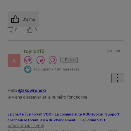
J'aime
0
0
roylion15
il y a 1 an
+9 plus
R
Top Expert
•
49K
messages
Hello
@skowronski
je viens d’essayer et le numéro fonctionne.
La charte | Le Forum VOO
-
‎La communauté VOO évolue : Support
client sur le forum, il y a du changement ! | Le Forum VOO
MERCI DE LIRE SVP !!!