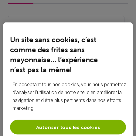
Oldest First
Selected
Un site sans cookies, c’est
Oldest
comme des frites sans
First
roylion15
il y a 1 an
mayonnaise… l’expérience
+9 plus
R
n’est pas la même!
Top Expert
•
49K
messages
En acceptant tous nos cookies, vous nous permettez
d’analyser l’utilisation de notre site, d’en améliorer la
Hello
@skowronski
navigation et d’être plus pertinents dans nos efforts
comment ça impossible de contacter voo ?
marketing.
le numéro du service dépannage est le 078/505050.
il n’y a pas d’officiels voo le dimanche et les jours fériés sur
le forum donc vous n’aurez pas de réponse aujourd’hui de
Autoriser tous les cookies
leur part.