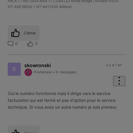
PACK « TRIO GIGA MAX » | CGA4233 Mode Bridge | Routeur ASUS
GT-AXE16000 + GT-AX11000 AiMesh.
J'aime
0
0
skowronski
il y a 1 an
S
Promeneur
•
9
messages
Oui le numéro fonctionne mais il dirige vers le service
facturation qui est fermé et pas d'option pour le service
technique. Si vous avez un autre numéro je suis preneur.