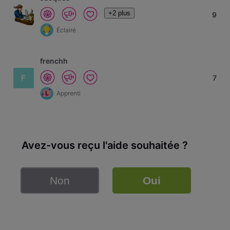
+2 plus
9
Éclairé
frenchh
F
7
Apprenti
Avez-vous reçu l'aide souhaitée ?
Non
Oui