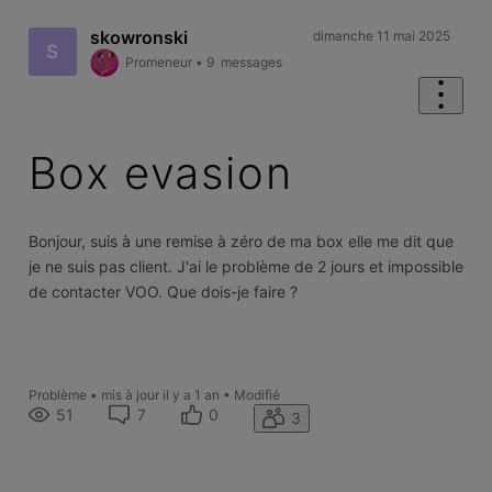
skowronski
dimanche 11 mai 2025
S
Promeneur
•
9
messages
Box evasion
Bonjour, suis à une remise à zéro de ma box elle me dit que
je ne suis pas client. J'ai le problème de 2 jours et impossible
de contacter VOO. Que dois-je faire ?
Problème
•
mis à jour
il y a 1 an
•
Modifié
51
7
0
3