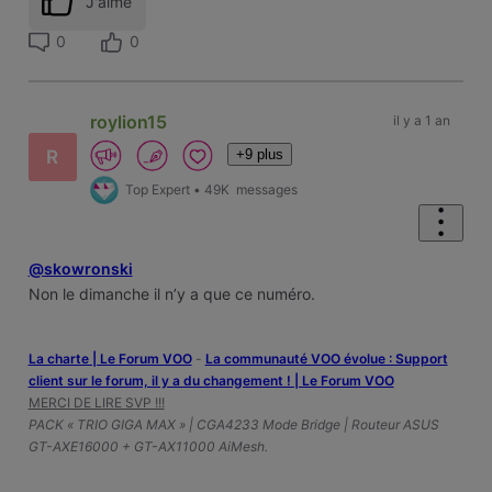
J'aime
0
0
roylion15
il y a 1 an
+9 plus
R
Top Expert
•
49K
messages
@skowronski
Non le dimanche il n’y a que ce numéro.
La charte | Le Forum VOO
-
‎La communauté VOO évolue : Support
client sur le forum, il y a du changement ! | Le Forum VOO
MERCI DE LIRE SVP !!!
PACK « TRIO GIGA MAX » | CGA4233 Mode Bridge | Routeur ASUS
GT-AXE16000 + GT-AX11000 AiMesh.