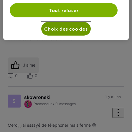
Tout refuser
La charte | Le Forum VOO
-
‎La communauté VOO évolue : Support
client sur le forum, il y a du changement ! | Le Forum VOO
MERCI DE LIRE SVP !!!
Choix des cookies
PACK « TRIO GIGA MAX » | CGA4233 Mode Bridge | Routeur ASUS
GT-AXE16000 + GT-AX11000 AiMesh.
J'aime
0
0
skowronski
il y a 1 an
S
Promeneur
•
9
messages
Merci, j'ai essayé de téléphoner mais fermé 😡