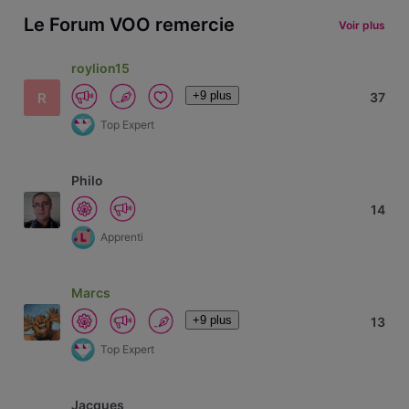
Le Forum VOO remercie
Voir plus
roylion15
+9 plus
R
37
Top Expert
Philo
14
Apprenti
Marcs
+9 plus
13
Top Expert
Jacques