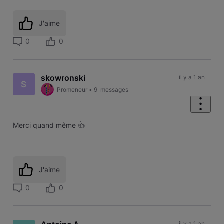
J'aime
0
0
skowronski
il y a 1 an
S
Promeneur
•
9
messages
Merci quand même 👍
J'aime
0
0
il y a 1 an