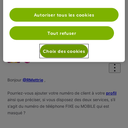
Autoriser tous les cookies
Oldest First
Tout refuser
Selected
Oldest
Choix des cookies
First
Caroline P
il y a 1 an
Officiel VOO
•
1.4K
messages
Bonjour
@RMettrie
,
Pourriez-vous ajouter votre numéro de client à votre
profil
ainsi que préciser, si vous disposez des deux services, s'il
s'agit du numéro de téléphone FIXE ou MOBILE qui est
masqué ?