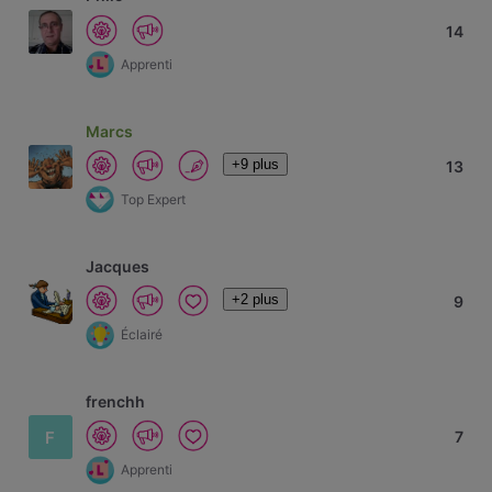
14
Apprenti
Marcs
+9 plus
13
Top Expert
Jacques
+2 plus
9
Éclairé
frenchh
F
7
Apprenti