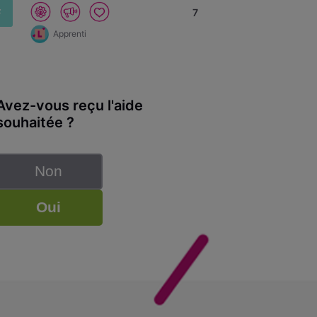
F
7
Apprenti
Avez-vous reçu l'aide
souhaitée ?
Non
Oui