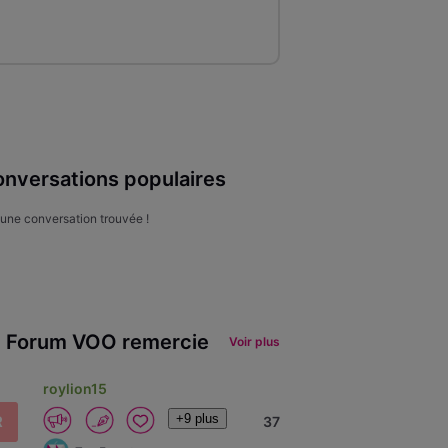
nversations populaires
une conversation trouvée !
 Forum VOO remercie
Voir plus
roylion15
+9 plus
R
37