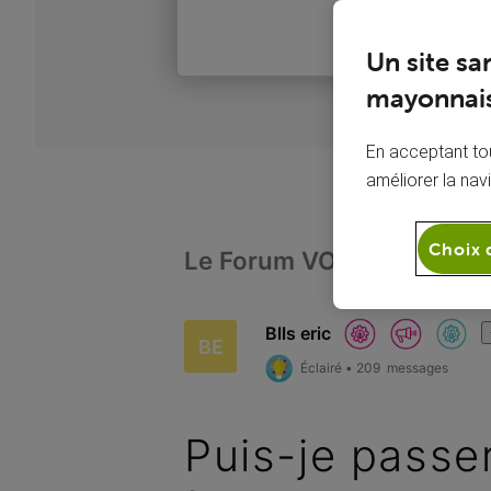
Un site sa
mayonnais
En acceptant tou
améliorer la nav
Choix 
Le Forum VOO
Admini
Blls eric
BE
Éclairé
•
209
messages
Puis-je passe