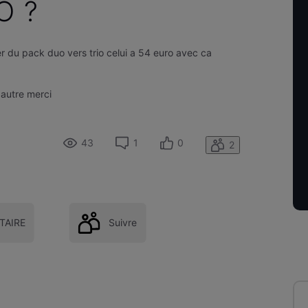
O ?
er du pack duo vers trio celui a 54 euro avec ca
 autre merci
43
1
0
2
AIRE
Suivre