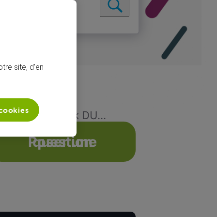
tre site, d’en
 cookies
asser d'un pack DU...
Poser une question