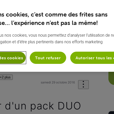
ns cookies, c’est comme des frites sans
e… l’expérience n’est pas la même!
s nos cookies, vous nous permettez d’analyser l’utilisation de no
igation et d’être plus pertinents dans nos efforts marketing.
des cookies
Tout refuser
Autoriser tous les
stratif
Mon contrat VOO
Puis-je p
+2 plus
samedi 29 octobre 2016
r d'un pack DUO