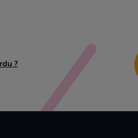
?
rdu ?