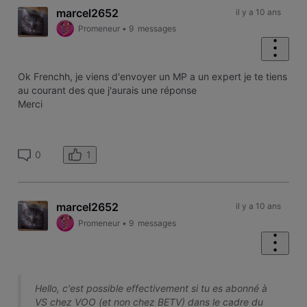
marcel2652
il y a 10 ans
Promeneur
•
9
messages
Ok Frenchh, je viens d'envoyer un MP a un expert je te tiens
au courant des que j'aurais une réponse
Merci
1
0
marcel2652
il y a 10 ans
Promeneur
•
9
messages
Hello, c'est possible effectivement si tu es abonné à
VS chez VOO (et non chez BETV) dans le cadre du