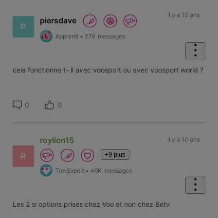
il y a 10 ans
piersdave
P
Apprenti
•
279
messages
cela fonctionne t- il avec voosport ou avec voosport world ?
0
0
roylion15
il y a 10 ans
+9 plus
R
Top Expert
•
49K
messages
Les 2 si options prises chez Voo et non chez Betv