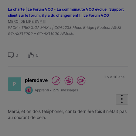
La charte | Le Forum VOO
-
‎La communauté VOO évolue : Support
client sur le forum, il y a du changement ! | Le Forum VOO
MERCI DE LIRE SVP !!!
PACK « TRIO GIGA MAX » | CGA4233 Mode Bridge | Routeur ASUS
GT-AXE16000 + GT-AX11000 AiMesh.
0
0
il y a 10 ans
piersdave
P
Apprenti
•
279
messages
Merci, et on dois téléphoner, car la dernière fois il n’était pas
au courant de cela.