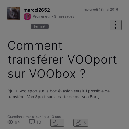
marcel2652
mercredi 18 mai 2016
Promeneur
•
9
messages
Fermé
Comment
transférer VOOport
sur VOObox ?
Bjr j'ai Voo sport sur la box évasion serait il possible de
transférer Voo Sport sur la carte de ma Voo Box ,
Question
•
mis à jour
il y a 10 ans
64
10
1
5