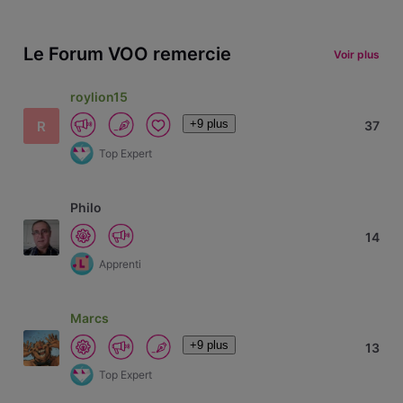
Le Forum VOO remercie
Voir plus
roylion15
+9 plus
R
37
Top Expert
Philo
14
Apprenti
Marcs
+9 plus
13
Top Expert