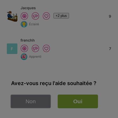
Jacques
+2 plus
9
Éclairé
frenchh
F
7
Apprenti
Avez-vous reçu l'aide souhaitée ?
Non
Oui