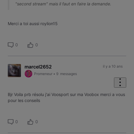
"second stream" mais il faut en faire la demande.
Merci a toi aussi roylion15
0
0
marcel2652
il y a 10 ans
Promeneur
•
9
messages
Bjr Voila prb résolu j'ai Voosport sur ma Voobox merci a vous
pour les conseils
0
0