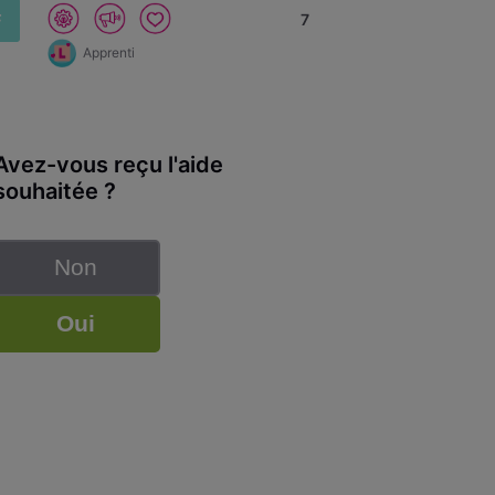
F
7
Apprenti
Avez-vous reçu l'aide
souhaitée ?
Non
Oui