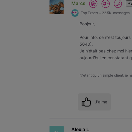
Marcs
+9
Top Expert
•
22.5K
messages
Bonjour,
Pour info, ce n'est toujours
5640).
Je n'était pas chez moi hi
aujourd'hui en constatant q
N'étant qu'un simple client, je 
J'aime
Alexia L