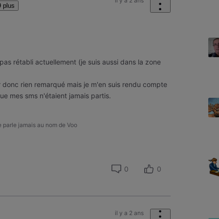
il y a 2 ans
 plus
 pas rétabli actuellement (je suis aussi dans la zone
er donc rien remarqué mais je m'en suis rendu compte
ue mes sms n'étaient jamais partis.
ne parle jamais au nom de Voo
0
0
il y a 2 ans