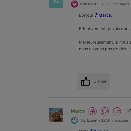
AL
Officiel VOO
•
1.9K
messages
Bonjour
@Marcs
,
Effectivement, je vois que 
Malheureusement, si nous s
nous n'avons pas de délai 
J'aime
Marcs
+9
Top Expert
•
22.5K
messages