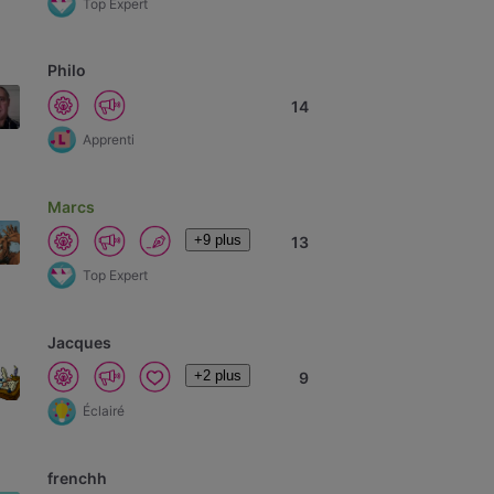
Top Expert
Philo
14
Apprenti
Marcs
+9 plus
13
Top Expert
Jacques
+2 plus
9
Éclairé
frenchh