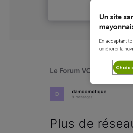
Un site sa
mayonnais
En acceptant tou
améliorer la nav
Choix 
Le Forum VOO
Téléph
damdomotique
D
9
messages
Plus de rése