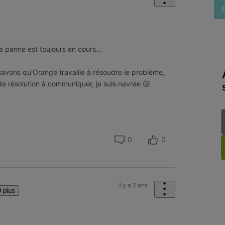
la panne est toujours en cours...
avons qu'Orange travaille à résoudre le problème,
de résolution à communiquer, je suis navrée 😥
0
0
il y a 2 ans
 plus