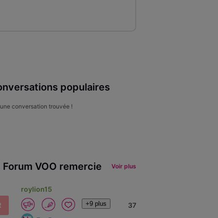
nversations populaires
une conversation trouvée !
 Forum VOO remercie
Voir plus
roylion15
+9 plus
R
37