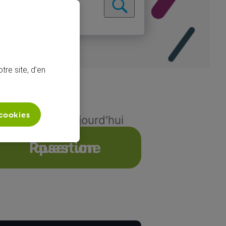
tre site, d’en
 cookies
 réseau GSM aujourd'hui
Poser une question