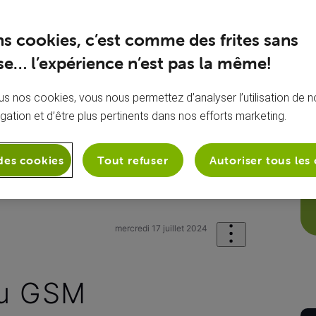
ns cookies, c’est comme des frites sans
e… l’expérience n’est pas la même!
s nos cookies, vous nous permettez d’analyser l’utilisation de no
igation et d’être plus pertinents dans nos efforts marketing.
des cookies
Tout refuser
Autoriser tous les
onie
Mon appareil mobile
Plus de
mercredi 17 juillet 2024
au GSM