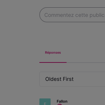
Réponses
Oldest First
Selected
Oldest
First
Fallon
F