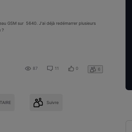
éseau GSM sur 5640. J'ai déjà redémarrer plusieurs
u ?
87
11
0
6
AIRE
Suivre