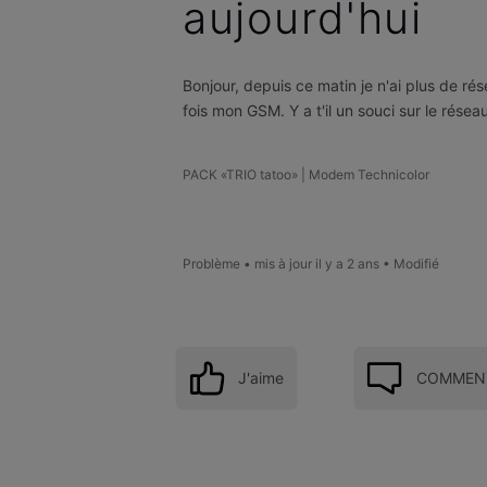
aujourd'hui
Bonjour, depuis ce matin je n'ai plus de r
fois mon GSM. Y a t'il un souci sur le résea
PACK «TRIO tatoo» | Modem Technicolor
Problème
•
mis à jour
il y a 2 ans
•
Modifié
J'aime
COMMENT