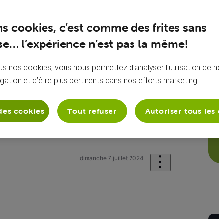
ns cookies, c’est comme des frites sans
e… l’expérience n’est pas la même!
s nos cookies, vous nous permettez d’analyser l’utilisation de no
igation et d’être plus pertinents dans nos efforts marketing.
des cookies
Tout refuser
Autoriser tous les
onie
Mon appareil mobile
Carte s
dimanche 7 juillet 2024