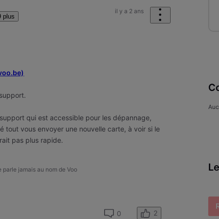
il y a 2 ans
 plus
voo.be)
Co
 support.
Auc
e support qui est accessible pour les dépannage,
é tout vous envoyer une nouvelle carte, à voir si le
ait pas plus rapide.
Le
ne parle jamais au nom de Voo
2
0