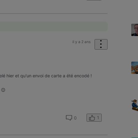
il y a 2 ans
lé hier et qu'un envoi de carte a été encodé !
 😊
1
0