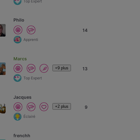
Top Expert
Philo
14
Apprenti
Marcs
+9 plus
13
Top Expert
Jacques
+2 plus
9
Éclairé
frenchh