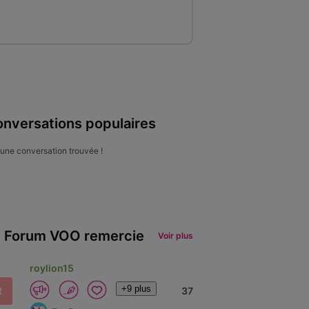
nversations populaires
une conversation trouvée !
 Forum VOO remercie
Voir plus
roylion15
+9 plus
R
37