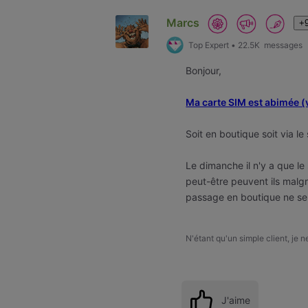
Marcs
+9
Top Expert
•
22.5K
messages
Bonjour,
Ma carte SIM est abimée (
Soit en boutique soit via le
Le dimanche il n'y a que l
peut-être peuvent ils malgr
passage en boutique ne ser
N'étant qu'un simple client, je 
J'aime