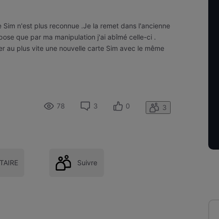
e Sim n'est plus reconnue .Je la remet dans l'ancienne
ppose que par ma manipulation j'ai abîmé celle-ci .
er au plus vite une nouvelle carte Sim avec le même
78
3
0
3
AIRE
Suivre