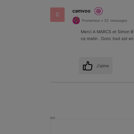
camvoo
C
Promeneur
•
32
messages
Merci A MARCS et Simon B ,
ce matin . Donc tout est en
J'aime