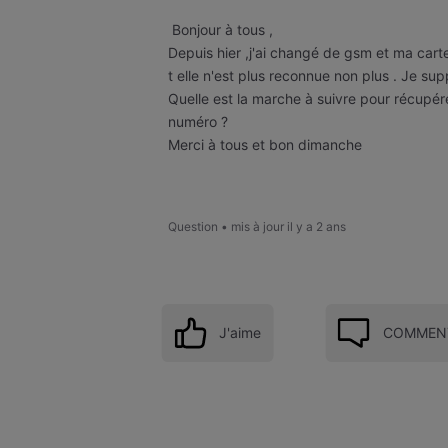
Bonjour à tous ,
Depuis hier ,j'ai changé de gsm et ma cart
t elle n'est plus reconnue non plus . Je su
Quelle est la marche à suivre pour récupér
numéro ?
Merci à tous et bon dimanche
Question
•
mis à jour
il y a 2 ans
J'aime
COMMENT