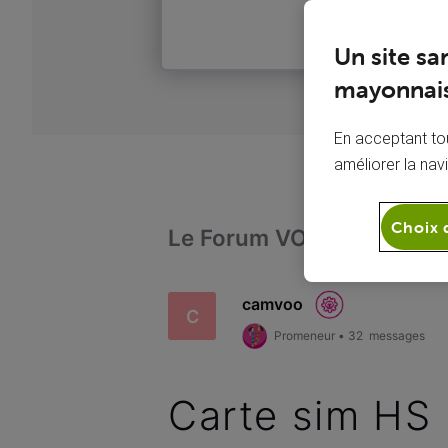
Un site sa
mayonnais
En acceptant tou
améliorer la nav
Choix 
Le Forum VOO
Téléph
camvoo
C
Promeneur
•
32
messages
Carte sim HS