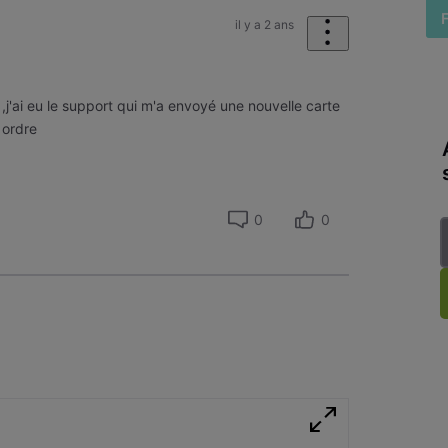
il y a 2 ans
j'ai eu le support qui m'a envoyé une nouvelle carte
 ordre
0
0