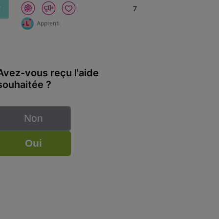
F
7
Apprenti
Avez-vous reçu l'aide
souhaitée ?
Non
Oui