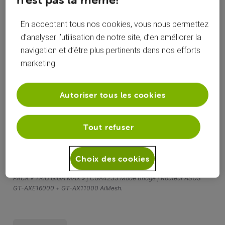
En acceptant tous nos cookies, vous nous permettez
roylion15
il y a 2 ans
d’analyser l’utilisation de notre site, d’en améliorer la
+9 plus
R
navigation et d’être plus pertinents dans nos efforts
Top Expert
•
49K
messages
marketing.
Autoriser tous les cookies
Hello
Attendez une réponse des officiels ou sonner au helpdesk :
078/505050.
Tout refuser
La charte | Le Forum VOO
-
‎La communauté VOO évolue : Support
Choix des cookies
client sur le forum, il y a du changement ! | Le Forum VOO
MERCI DE LIRE SVP !!!
PACK « TRIO GIGA MAX » | CGA4233 Mode Bridge | Routeur ASUS
GT-AXE16000 + GT-AX11000 AiMesh.