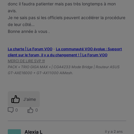
donc il faudra patienter mais pas très longtemps à mon
avis.
Je ne sais pas si les officiels peuvent accélérer la procédure
de leur côté…
Bonne année à vous .
La charte | Le Forum VOO
-
‎La communauté VOO évolue : Support
client sur le forum, il y a du changement ! | Le Forum VOO
MERCI DE LIRE SVP !!!
PACK « TRIO GIGA MAX » | CGA4233 Mode Bridge | Routeur ASUS
GT-AXE16000 + GT-AX11000 AiMesh.
J'aime
0
0
Alexia L
il y a 2 ans