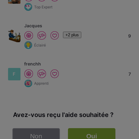
Top Expert
Jacques
+2 plus
9
Éclairé
frenchh
F
7
Apprenti
Avez-vous reçu l'aide souhaitée ?
Non
Oui