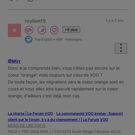
roylion15
il y a 2 ans
+9 plus
R
Top Expert
•
49K
messages
@Mirr
Donc si je comprends bien, vous n'êtes pas encore sur le
coeur "orange" mais toujours sur celui de VOO ?
De toute façon, les migrations vers le coeur orange sont en
cours et vous allez être basculé rapidement sur le coeur
orange, d'ailleurs c'est déjà mon cas.
La charte | Le Forum VOO
-
‎La communauté VOO évolue : Support
client sur le forum, il y a du changement ! | Le Forum VOO
MERCI DE LIRE SVP !!!
PACK « TRIO GIGA MAX » | CGA4233 Mode Bridge | Routeur ASUS