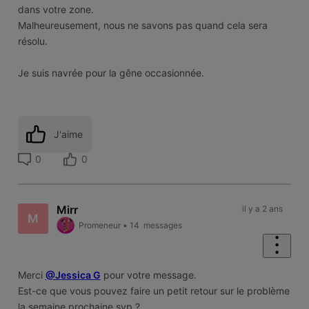
dans votre zone.
Malheureusement, nous ne savons pas quand cela sera
résolu.
Je suis navrée pour la gêne occasionnée.
J'aime
0
0
Mirr
il y a 2 ans
M
Promeneur
•
14
messages
Merci
@Jessica G
pour votre message.
Est-ce que vous pouvez faire un petit retour sur le problème
la semaine prochaine svp ?