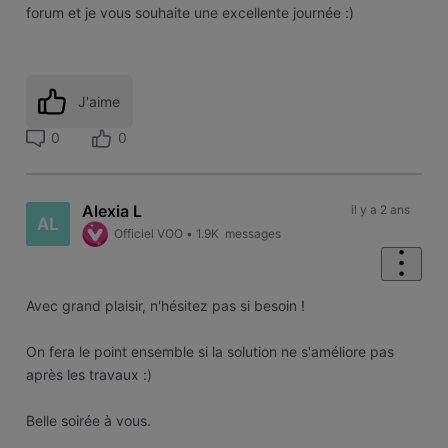
forum et je vous souhaite une excellente journée :)
J'aime
0
0
Alexia L
il y a 2 ans
AL
Officiel VOO
•
1.9K
messages
Avec grand plaisir, n'hésitez pas si besoin !
On fera le point ensemble si la solution ne s'améliore pas
après les travaux :)
Belle soirée à vous.