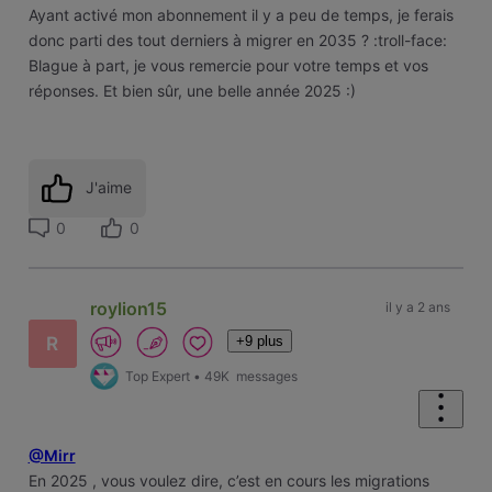
Ayant activé mon abonnement il y a peu de temps, je ferais
donc parti des tout derniers à migrer en 2035 ? :troll-face:
Blague à part, je vous remercie pour votre temps et vos
réponses. Et bien sûr, une belle année 2025 :)
J'aime
0
0
roylion15
il y a 2 ans
+9 plus
R
Top Expert
•
49K
messages
@Mirr
En 2025 , vous voulez dire, c’est en cours les migrations