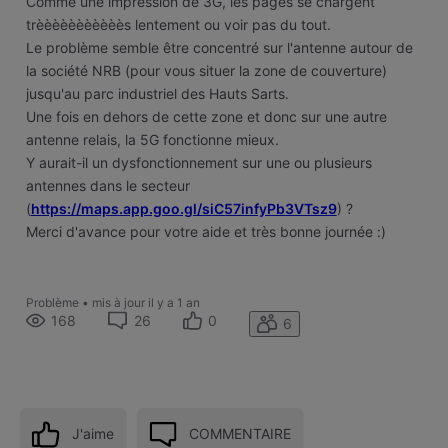
Comme une impression de 3G, les pages se chargent
trèèèèèèèèèèès lentement ou voir pas du tout.
Le problème semble être concentré sur l'antenne autour de
la société NRB (pour vous situer la zone de couverture)
jusqu'au parc industriel des Hauts Sarts.
Une fois en dehors de cette zone et donc sur une autre
antenne relais, la 5G fonctionne mieux.
Y aurait-il un dysfonctionnement sur une ou plusieurs
antennes dans le secteur
(
https://maps.app.goo.gl/siC57infyPb3VTsz9
) ?
Merci d'avance pour votre aide et très bonne journée :)
Problème
•
mis à jour
il y a 1 an
168
26
0
6
J'aime
COMMENTAIRE