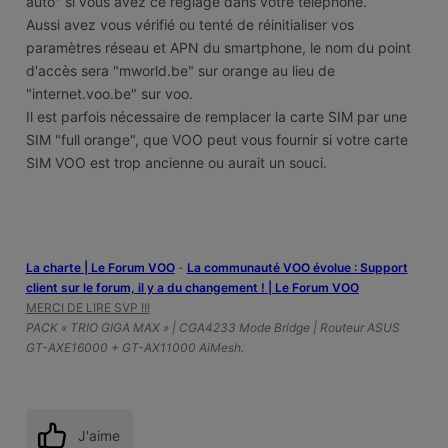
auto" si vous avez ce réglage dans votre téléphone.
Aussi avez vous vérifié ou tenté de réinitialiser vos
paramètres réseau et APN du smartphone, le nom du point
d'accès sera "mworld.be" sur orange au lieu de
"internet.voo.be" sur voo.
Il est parfois nécessaire de remplacer la carte SIM par une
SIM "full orange", que VOO peut vous fournir si votre carte
SIM VOO est trop ancienne ou aurait un souci.
La charte | Le Forum VOO
-
‎La communauté VOO évolue : Support
client sur le forum, il y a du changement ! | Le Forum VOO
MERCI DE LIRE SVP !!!
PACK « TRIO GIGA MAX » | CGA4233 Mode Bridge | Routeur ASUS
GT-AXE16000 + GT-AX11000 AiMesh.
J'aime