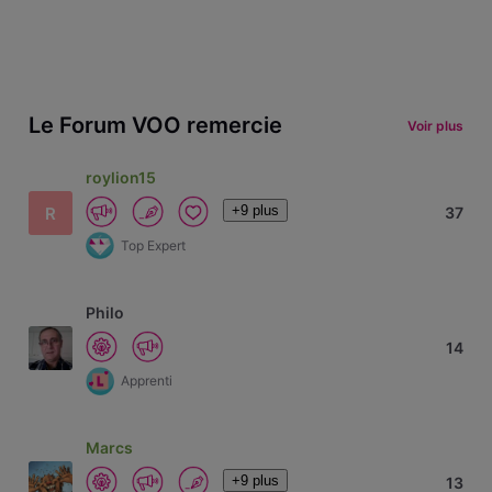
Le Forum VOO remercie
Voir plus
roylion15
+9 plus
R
37
Top Expert
Philo
14
Apprenti
Marcs
+9 plus
13