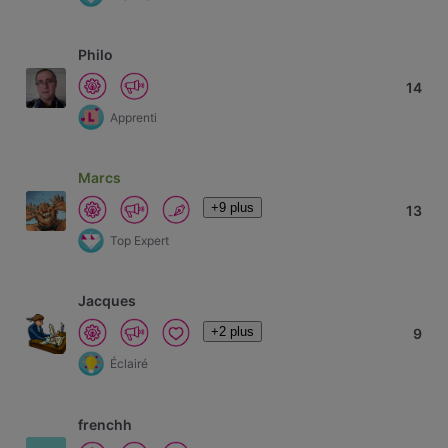
Philo
14
Apprenti
Marcs
+9 plus
13
Top Expert
Jacques
+2 plus
9
Éclairé
frenchh