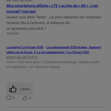
Mon smartphone affiche « LTE » au lieu de « 4G », c'est
normal? (voo.be)
Quand vous dites "lente" , çà peut dépendre de nombreux
facteurs liés à l'antenne, la distance etc.
un speedtest peut être ?
(
Modifié
)
La charte | Le Forum VOO
-
‎La communauté VOO évolue : Support
client sur le forum, il y a du changement ! | Le Forum VOO
MERCI DE LIRE SVP !!!
PACK « TRIO GIGA MAX » | CGA4233 Mode Bridge | Routeur ASUS
GT-AXE16000 + GT-AX11000 AiMesh.
J'aime
0
0