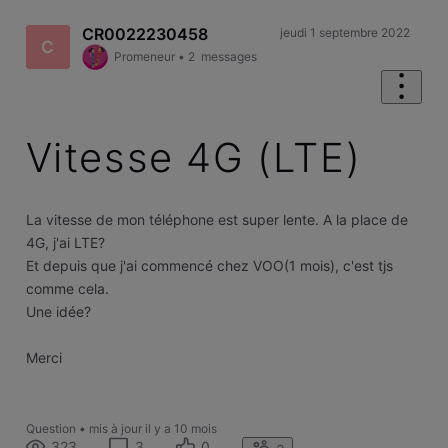
CR0022230458
jeudi 1 septembre 2022
C
Promeneur
•
2
messages
Vitesse 4G (LTE)
La vitesse de mon téléphone est super lente. A la place de
4G, j'ai LTE?
Et depuis que j'ai commencé chez VOO(1 mois), c'est tjs
comme cela.
Une idée?
Merci
Question
•
mis à jour
il y a 10 mois
323
3
0