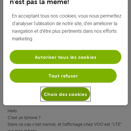
n’est pas la même!
Réponses
En acceptant tous nos cookies, vous nous permettez
d’analyser l’utilisation de notre site, d’en améliorer la
navigation et d’être plus pertinents dans nos efforts
marketing.
Oldest First
Selected
Autoriser tous les cookies
Oldest
First
roylion15
il y a 4 ans
Tout refuser
+9 plus
R
Top Expert
•
49K
messages
Choix des cookies
Hello
C'est un Iphone ?
Dans ce cas c'est normal, et l'affichage chez VOO est "LTE"
sur mon Iphone.