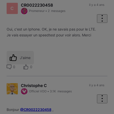
CR0022230458
il y a 4 ans
C
Promeneur
•
2
messages
Oui, c'est un Iphone. OK, je ne savais pas pour le LTE.
Je vais essayer un speedtest pour voir alors. Merci
J'aime
0
0
Christophe C
il y a 4 ans
Officiel VOO
•
3.1K
messages
Bonjour
@CR0022230458
,