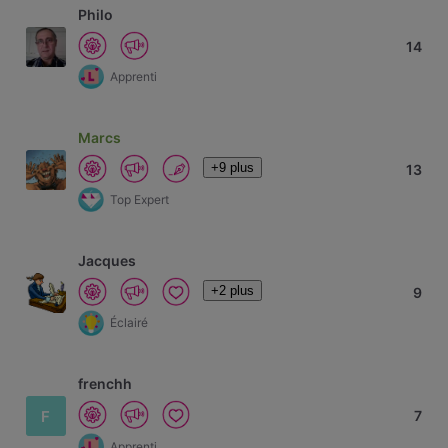
Philo
14
Apprenti
Marcs
+9 plus
13
Top Expert
Jacques
+2 plus
9
Éclairé
frenchh
F
7
Apprenti