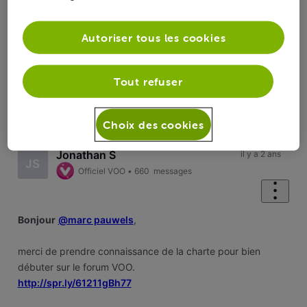
Réponses
Autoriser tous les cookies
Tout refuser
Oldest First
Selected
Choix des cookies
Oldest
First
Jonathan S
il y a 2 ans
JS
Officiel VOO
•
660
messages
Bonjour
@marc pauwels
,
merci de prendre connaissance de la charte pour bien
débuter sur le forum VOO.
http://spr.ly/61211gBh77