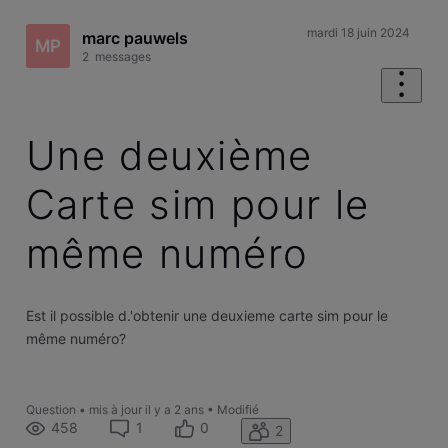
mardi 18 juin 2024
marc pauwels
MP
2
messages
Une deuxième
Carte sim pour le
même numéro
Est il possible d.'obtenir une deuxieme carte sim pour le
même numéro?
Question
•
mis à jour
il y a 2 ans
•
Modifié
458
1
0
2