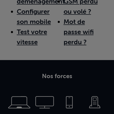
déménagement
GSM perdu
Configurer
ou volé ?
son mobile
Mot de
Test votre
passe wifi
vitesse
perdu ?
Nos forces