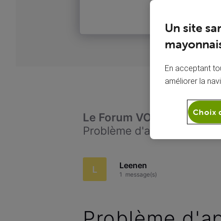
Un site sa
mayonnais
En acceptant tou
améliorer la nav
Choix 
Le Forum VOO
Téléph
Problème d'appels mobile à
Leenen
L
1
message(s)
Problème d'ap