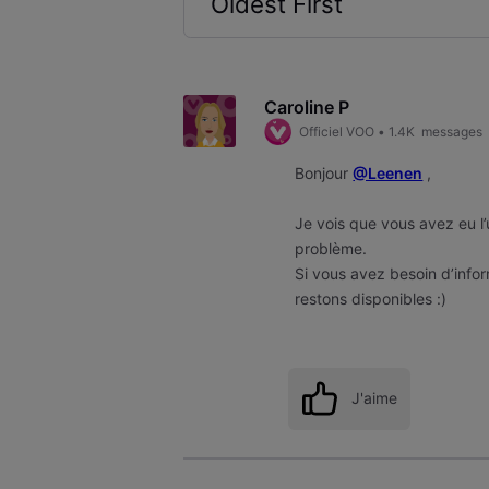
Oldest First
Selected
Oldest
First
Caroline P
Officiel VOO
•
1.4K
messages
Bonjour
@Leenen
,
Je vois que vous avez eu l
problème.
Si vous avez besoin d’info
restons disponibles :)
J'aime