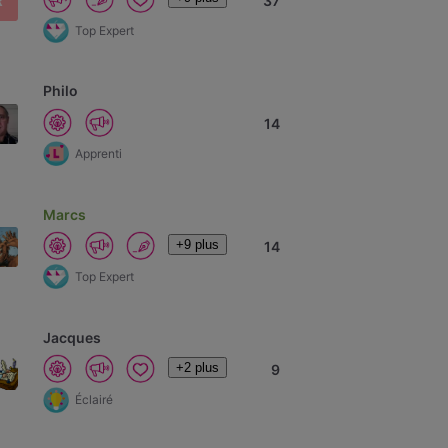
R
37
Top Expert
Philo
14
Apprenti
Marcs
+9 plus
14
Top Expert
Jacques
+2 plus
9
Éclairé