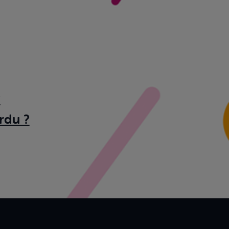
?
rdu ?