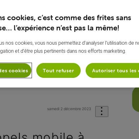
ns cookies, c’est comme des frites sans
e… l’expérience n’est pas la même!
s nos cookies, vous nous permettez d’analyser l’utilisation de no
igation et d’être plus pertinents dans nos efforts marketing.
des cookies
Tout refuser
Autoriser tous les
onie
Mon abonnement mobile
 ...
samedi 2 décembre 2023
pels mobile à