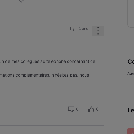
il y a 3 ans
Co
’un de mes collègues au téléphone concernant ce
Auc
rmations complémentaires, n’hésitez pas, nous
0
0
Le