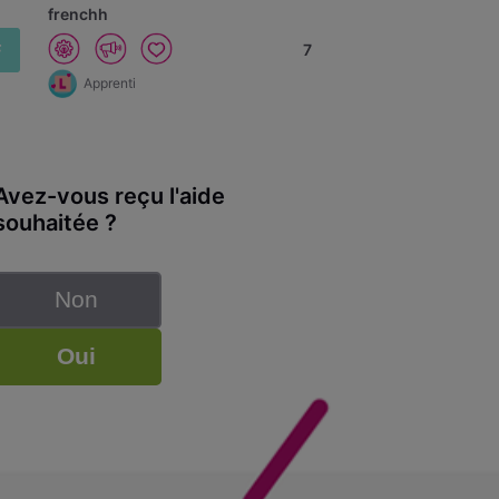
frenchh
F
7
Apprenti
Avez-vous reçu l'aide
souhaitée ?
Non
Oui