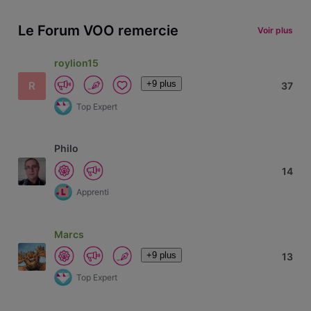
Le Forum VOO remercie
Voir plus
roylion15
+9 plus
R
37
Top Expert
Philo
14
Apprenti
Marcs
+9 plus
13
Top Expert