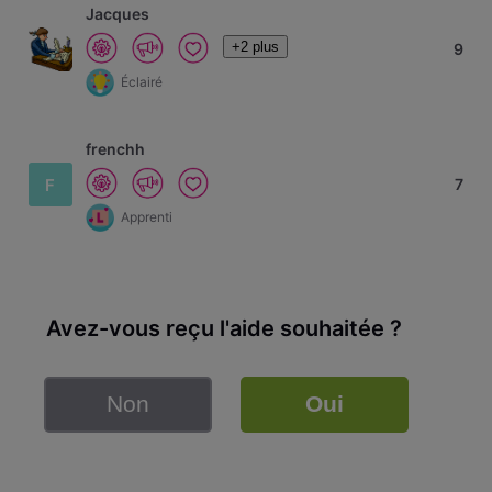
Jacques
+2 plus
9
Éclairé
frenchh
F
7
Apprenti
Avez-vous reçu l'aide souhaitée ?
Non
Oui