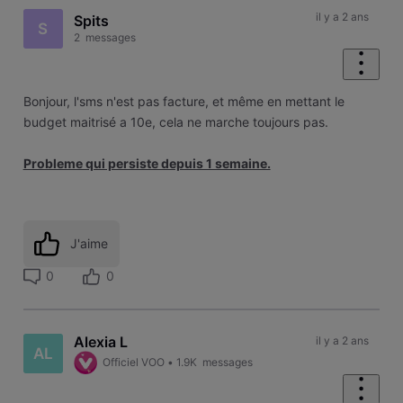
il y a 2 ans
Spits
S
2
messages
Bonjour, l'sms n'est pas facture, et même en mettant le
budget maitrisé a 10e, cela ne marche toujours pas.
Probleme qui persiste depuis 1 semaine.
J'aime
0
0
Alexia L
il y a 2 ans
AL
Officiel VOO
•
1.9K
messages