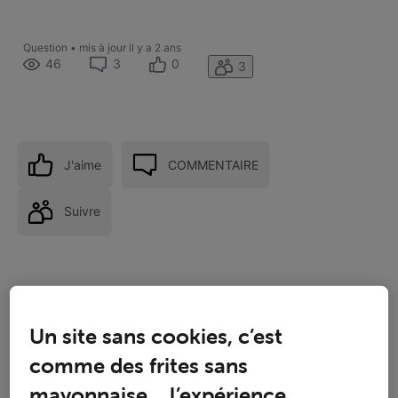
Question
•
mis à jour
il y a 2 ans
46
3
0
3
J'aime
COMMENTAIRE
Suivre
Un site sans cookies, c’est
comme des frites sans
mayonnaise… l’expérience