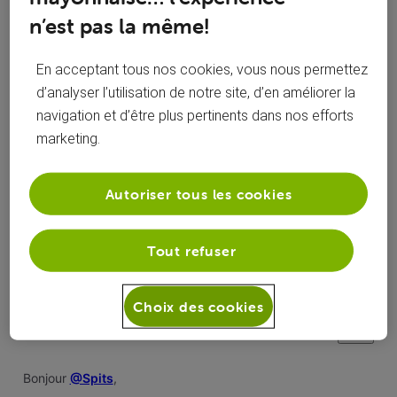
n’est pas la même!
En acceptant tous nos cookies, vous nous permettez
d’analyser l’utilisation de notre site, d’en améliorer la
Réponses
navigation et d’être plus pertinents dans nos efforts
marketing.
Autoriser tous les cookies
Oldest First
Selected
Tout refuser
Oldest
First
Fallon
il y a 2 ans
F
Officiel VOO
•
2.4K
messages
Choix des cookies
Bonjour
@Spits
,