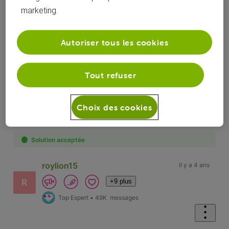
marketing.
Réponses
Autoriser tous les cookies
Tout refuser
Oldest First
Choix des cookies
Selected
Oldest
First
Solution acceptée
roylion15
il y a 4 ans
+9 plus
R
Top Expert
•
49K
messages