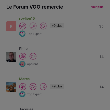
Le Forum VOO remercie
Voir plus
roylion15
+9 plus
R
35
Top Expert
Philo
14
Apprenti
Marcs
+9 plus
14
Top Expert
Jacques