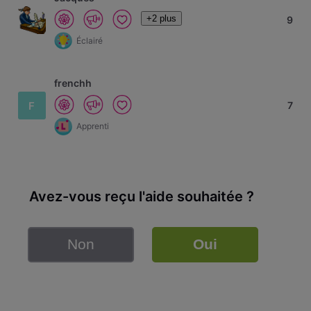
+2 plus
9
Éclairé
frenchh
F
7
Apprenti
Avez-vous reçu l'aide souhaitée ?
Non
Oui