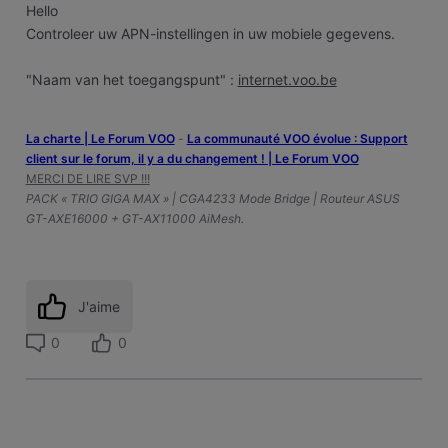
Hello
Controleer uw APN-instellingen in uw mobiele gegevens.
"Naam van het toegangspunt" :
internet.voo.be
La charte | Le Forum VOO
-
‎La communauté VOO évolue : Support
client sur le forum, il y a du changement ! | Le Forum VOO
MERCI DE LIRE SVP !!!
PACK « TRIO GIGA MAX » | CGA4233 Mode Bridge | Routeur ASUS
GT-AXE16000 + GT-AX11000 AiMesh.
J'aime
0
0