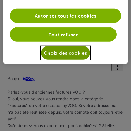
Autoriser tous les cookies
Oldest First
Tout refuser
Selected
Oldest
First
Simon B
il y a 1 an
Choix des cookies
Officiel VOO
•
1.8K
messages
Bonjour
@Scy
,
Parlez-vous d'anciennes factures VOO ?
Si oui, vous pouvez vous rendre dans la catégorie
"Factures" de votre espace myVOO. Si votre adresse mail
n'a pas été réutilisée depuis, votre compte doit toujours être
actif.
Qu'entendez-vous exactement par "archivées" ? Si elles