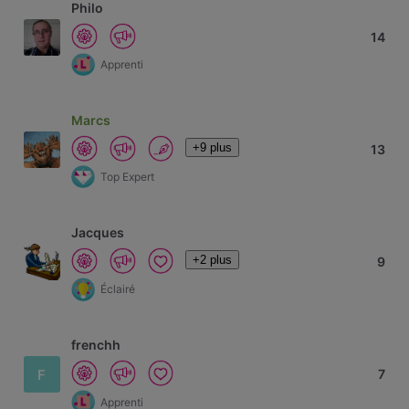
Philo
14
Apprenti
Marcs
+9 plus
13
Top Expert
Jacques
+2 plus
9
Éclairé
frenchh
F
7
Apprenti