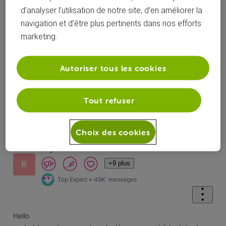
d’analyser l’utilisation de notre site, d’en améliorer la
navigation et d’être plus pertinents dans nos efforts
marketing.
Réponses
Autoriser tous les cookies
Oldest First
Tout refuser
Selected
Choix des cookies
Oldest
First
roylion15
il y a 4 ans
+9 plus
R
Top Expert
•
49K
messages
Hello