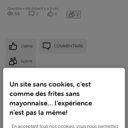
Question
•
mis à jour
il y a 4 ans
58
2
0
2
J'aime
COMMENTAIRE
Suivre
Un site sans cookies, c’est
comme des frites sans
mayonnaise… l’expérience
n’est pas la même!
En acceptant tous nos cookies, vous nous permettez