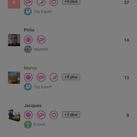
+9 plus
R
37
Top Expert
Philo
14
Apprenti
Marcs
+9 plus
13
Top Expert
Jacques
+2 plus
9
Éclairé