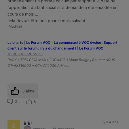
probablement un prorata calculé par rapport à la date de
l’application du tarif social si la demande a été encodée en
cours de mois …
cela devrait être bon pour le mois suivant ..
(
Modifié
)
La charte | Le Forum VOO
-
‎La communauté VOO évolue : Support
client sur le forum, il y a du changement ! | Le Forum VOO
MERCI DE LIRE SVP !!!
PACK « TRIO GIGA MAX » | CGA4233 Mode Bridge | Routeur ASUS
GT-AXE16000 + GT-AX11000 AiMesh.
J'aime
0
0
gigi
il y a 4 ans
G
Apprenti
•
124
messages