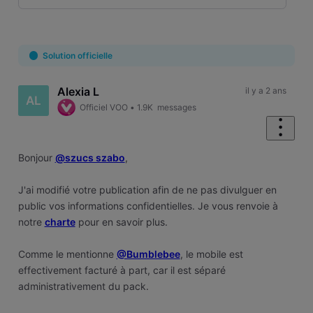
Selected
Oldest
First
Solution officielle
Alexia L
il y a 2 ans
AL
Officiel VOO
•
1.9K
messages
Bonjour
@szucs szabo
,
J'ai modifié votre publication afin de ne pas divulguer en
public vos informations confidentielles. Je vous renvoie à
notre
charte
pour en savoir plus.
Comme le mentionne
@Bumblebee
, le mobile est
effectivement facturé à part, car il est séparé
administrativement du pack.