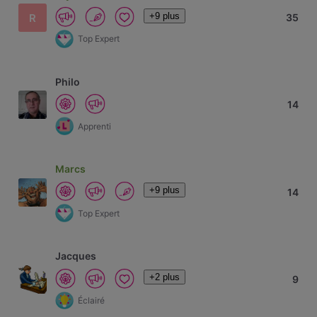
+9 plus
R
35
Top Expert
Philo
14
Apprenti
Marcs
+9 plus
14
Top Expert
Jacques
+2 plus
9
Éclairé