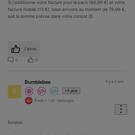
Si j'additionne votre facture pour le pack (66,99 €) et votre
facture mobile (13 €), nous arrivons au montant de 79,99 €,
soit la somme prévue dans votre contrat 😊
J'aime
0
0
Bumblebee
il y a 2 ans
+3 plus
B
Érudit
•
1.3K
messages
Bonjour,