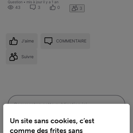
Question
•
mis à jour
il y a 1 an
43
3
0
3
J'aime
COMMENTAIRE
Suivre
Un site sans cookies, c’est
comme des frites sans