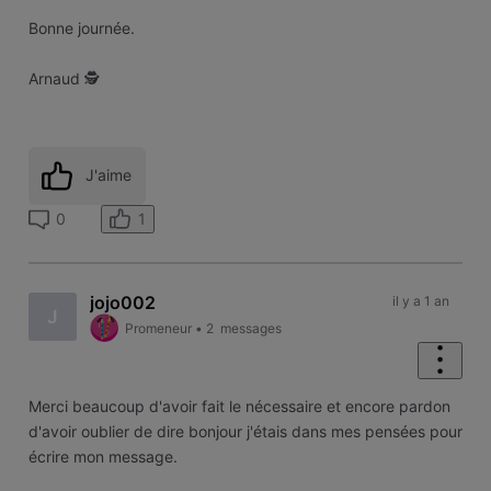
Bonne journée.
Arnaud 🕵️
J'aime
1
0
jojo002
il y a 1 an
J
Promeneur
•
2
messages
Merci beaucoup d'avoir fait le nécessaire et encore pardon
d'avoir oublier de dire bonjour j'étais dans mes pensées pour
écrire mon message.