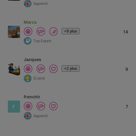
Apprenti
Marcs
+9 plus
14
Top Expert
Jacques
+2 plus
9
Éclairé
frenchh
F
7
Apprenti