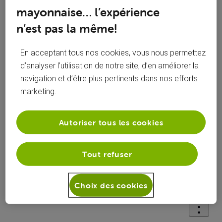
mayonnaise… l’expérience
n’est pas la même!
Réponses
En acceptant tous nos cookies, vous nous permettez
d’analyser l’utilisation de notre site, d’en améliorer la
navigation et d’être plus pertinents dans nos efforts
Oldest First
marketing.
Selected
Oldest
Autoriser tous les cookies
First
Solution acceptée
Tout refuser
roylion15
il y a 1 an
+9 plus
R
Choix des cookies
Top Expert
•
49K
messages