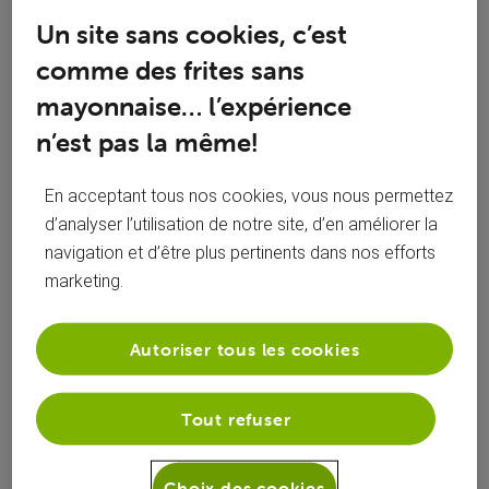
Un site sans cookies, c’est
Dans l'attente d'une réponse favorable, je vous souhaite une
comme des frites sans
agréable journée,
Julien Budinger
mayonnaise… l’expérience
n’est pas la même!
Problème
•
mis à jour
il y a 2 ans
61
3
0
2
En acceptant tous nos cookies, vous nous permettez
d’analyser l’utilisation de notre site, d’en améliorer la
navigation et d’être plus pertinents dans nos efforts
marketing.
J'aime
COMMENTAIRE
Autoriser tous les cookies
Suivre
Tout refuser
Choix des cookies