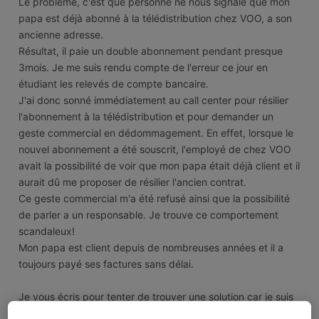
Le problème, c'est que personne ne nous signale que mon
papa est déjà abonné à la télédistribution chez VOO, a son
ancienne adresse.
Résultat, il paie un double abonnement pendant presque
3mois. Je me suis rendu compte de l'erreur ce jour en
étudiant les relevés de compte bancaire.
J'ai donc sonné immédiatement au call center pour résilier
l'abonnement à la télédistribution et pour demander un
geste commercial en dédommagement. En effet, lorsque le
nouvel abonnement a été souscrit, l'employé de chez VOO
avait la possibilité de voir que mon papa était déjà client et il
aurait dû me proposer de résilier l'ancien contrat.
Ce geste commercial m'a été refusé ainsi que la possibilité
de parler a un responsable. Je trouve ce comportement
scandaleux!
Mon papa est client depuis de nombreuses années et il a
toujours payé ses factures sans délai.
Je vous écris pour tenter de trouver une solution car je suis
convaincu d'être dans mon bon droit.