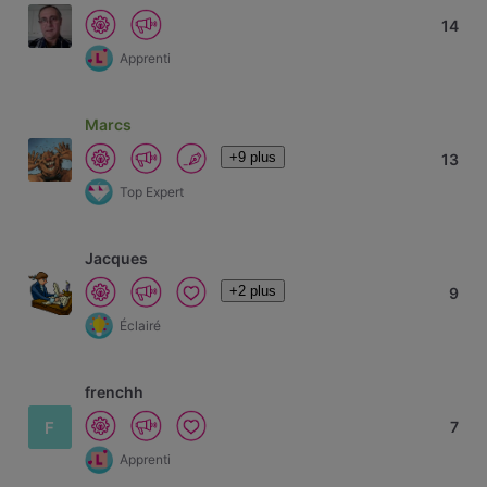
14
Apprenti
Marcs
+9 plus
13
Top Expert
Jacques
+2 plus
9
Éclairé
frenchh
F
7
Apprenti