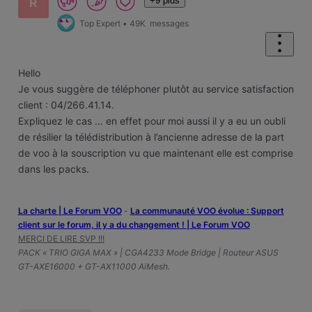
+9 plus
R
Top Expert
•
49K
messages
Hello
Je vous suggère de téléphoner plutôt au service satisfaction
client : 04/266.41.14.
Expliquez le cas … en effet pour moi aussi il y a eu un oubli
de résilier la télédistribution à l’ancienne adresse de la part
de voo à la souscription vu que maintenant elle est comprise
dans les packs.
La charte | Le Forum VOO
-
‎La communauté VOO évolue : Support
client sur le forum, il y a du changement ! | Le Forum VOO
MERCI DE LIRE SVP !!!
PACK « TRIO GIGA MAX » | CGA4233 Mode Bridge | Routeur ASUS
GT-AXE16000 + GT-AX11000 AiMesh.