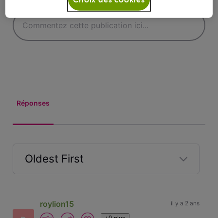
Réponses
Oldest First
Selected
Oldest
First
roylion15
il y a 2 ans