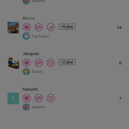
Apprenti
Marcs
+9 plus
14
Top Expert
Jacques
+2 plus
9
Éclairé
frenchh
F
7
Apprenti