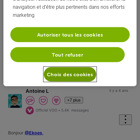
navigation et d’être plus pertinents dans nos efforts
marketing.
Réponses
Autoriser tous les cookies
Tout refuser
Oldest First
Selected
Choix des cookies
Oldest
First
Antoine L
il y a 4 ans
+7 plus
Officiel VOO
•
5.4K
messages
Bonjour
@Ekoes,