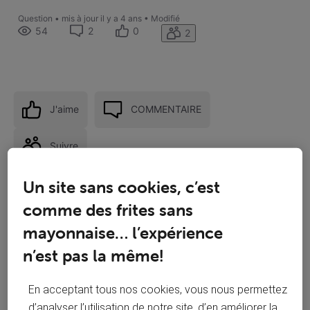
Question
•
mis à jour
il y a 4 ans
•
Modifié
54
2
0
2
J'aime
COMMENTAIRE
Suivre
Un site sans cookies, c’est
comme des frites sans
mayonnaise… l’expérience
n’est pas la même!
En acceptant tous nos cookies, vous nous permettez
d’analyser l’utilisation de notre site, d’en améliorer la