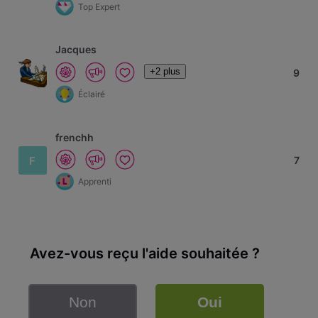
Top Expert
Jacques
+2 plus
9
Éclairé
frenchh
F
7
Apprenti
Avez-vous reçu l'aide souhaitée ?
Non
Oui