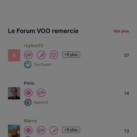
Le Forum VOO remercie
Voir plus
roylion15
+9 plus
R
37
Top Expert
Philo
14
Apprenti
Marcs
+9 plus
13