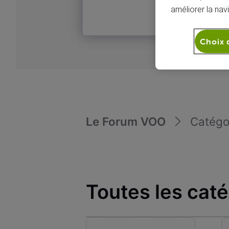
améliorer la nav
Choix 
Le Forum VOO
Catégo
Toutes les cat