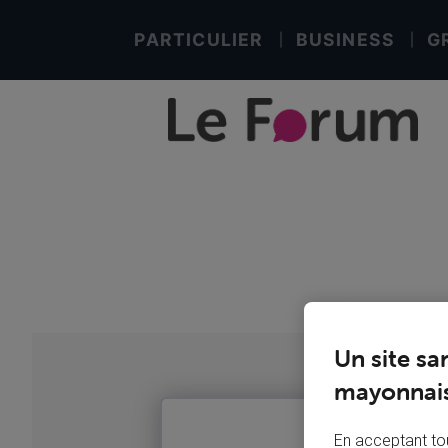
PARTICULIER
BUSINESS
G
Un site sa
mayonnais
En acceptant tou