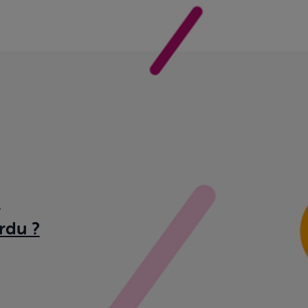
?
rdu ?