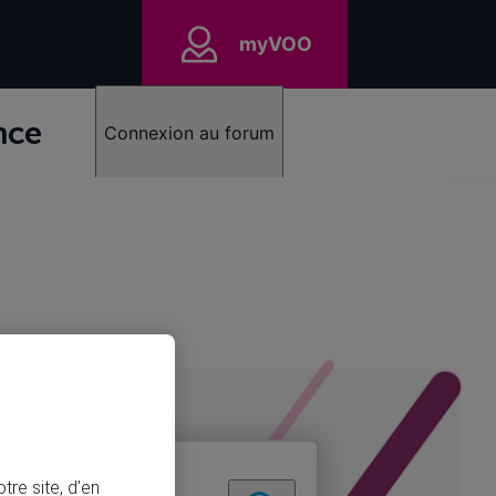
myVOO
nce
Connexion au forum
tre site, d’en