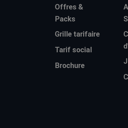
Offres &
A
Packs
S
Grille tarifaire
C
d
Tarif social
J
Brochure
C