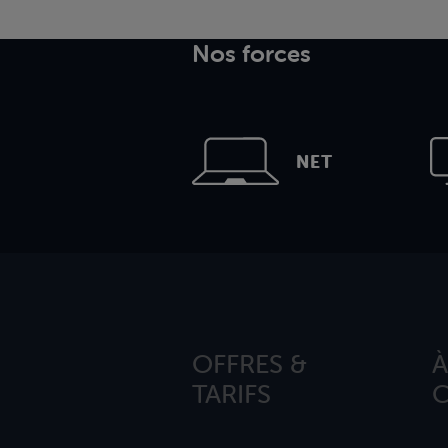
Nos forces
NET
OFFRES &
À
TARIFS