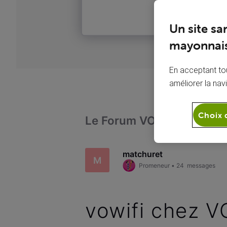
Un site sa
mayonnais
En acceptant tou
améliorer la nav
Choix 
Le Forum VOO
Téléph
matchuret
M
Promeneur
•
24
messages
vowifi chez 