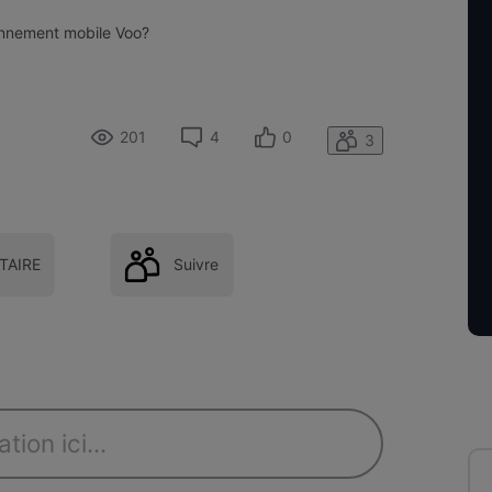
onnement mobile Voo?
201
4
0
3
AIRE
Suivre