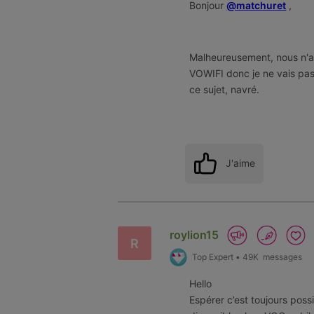
Bonjour
@matchuret
,
Malheureusement, nous n'a
VOWIFI donc je ne vais pa
ce sujet, navré.
J'aime
roylion15
R
Top Expert
•
49K
messages
Hello
Espérer c’est toujours poss