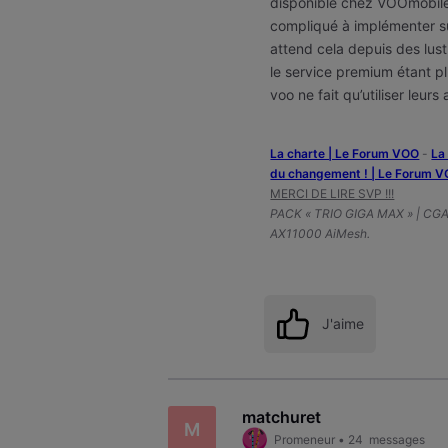
disponible chez VOOmobile e
compliqué à implémenter s
attend cela depuis des lust
le service premium étant pl
voo ne fait qu’utiliser leur
La charte | Le Forum VOO
-
‎L
du changement ! | Le Forum 
MERCI DE LIRE SVP !!!
PACK « TRIO GIGA MAX » | CG
AX11000 AiMesh.
J'aime
matchuret
M
Promeneur
•
24
messages