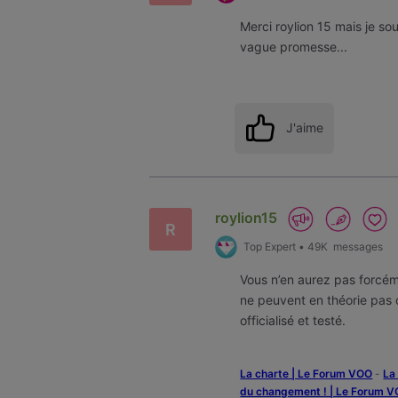
Merci roylion 15 mais je sou
vague promesse...
J'aime
roylion15
R
Top Expert
•
49K
messages
Vous n’en aurez pas forcéme
ne peuvent en théorie pas 
officialisé et testé.
La charte | Le Forum VOO
-
‎L
du changement ! | Le Forum 