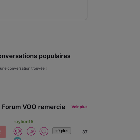
nversations populaires
une conversation trouvée !
 Forum VOO remercie
Voir plus
roylion15
+9 plus
R
37