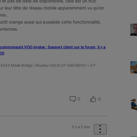
t pas de date de disponibilité, cela est un truc
ur leur tête de réseau mobile apparemment vu qu’on
res .
utôt orange aussi qui possède cette fonctionnalité,
s antennes.
a communauté VOO évolue : Support client sur le forum, il y a
VOO
A4233 Mode Bridge | Routeur ASUS GT-AXE16000 + GT-
0
0
il y a 2 ans