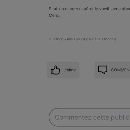
Peut-on encore espérer le vowifi avec ab
Merci.
Question
•
mis à jour
il y a 2 ans
•
Modifié
J'aime
COMMENT