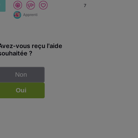
F
7
Apprenti
Avez-vous reçu l'aide
souhaitée ?
Non
Oui