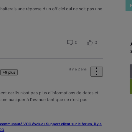
haiterais une réponse d'un officiel qui ne soit pas une
0
0
il y a 2 ans
+9 plus
nt car ils n’ont pas plus d’informations de dates et
communiquer à l’avance tant que ce n’est pas
a communauté VOO évolue : Support client sur le forum, il y a
VOO