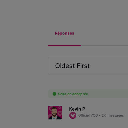
Réponses
Oldest First
Selected
Oldest
First
Solution acceptée
Kevin P
Officiel VOO
•
2K
messages