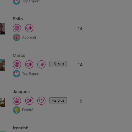
Top Expert
Philo
14
Apprenti
Marcs
+9 plus
14
Top Expert
Jacques
+2 plus
9
Éclairé
frenchh