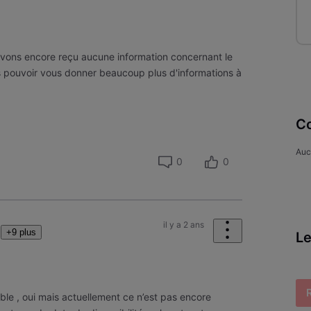
vons encore reçu aucune information concernant le
s pouvoir vous donner beaucoup plus d'informations à
Co
Auc
0
0
il y a 2 ans
+9 plus
Le
ible , oui mais actuellement ce n’est pas encore