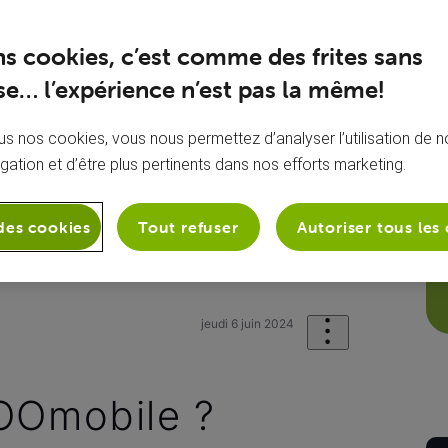
ns cookies, c’est comme des frites sans
e… l’expérience n’est pas la même!
s nos cookies, vous nous permettez d’analyser l’utilisation de no
igation et d’être plus pertinents dans nos efforts marketing.
des cookies
Tout refuser
Autoriser tous les
onie
Mon appareil mobile
vowifi 
jeudi 6 juin 2024
VOOmobile ?