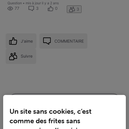
Question
•
mis à jour
il y a 2 ans
77
3
0
3
J'aime
COMMENTAIRE
Suivre
Un site sans cookies, c’est
comme des frites sans