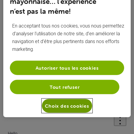
mayonnaise… l’expérience
n’est pas la même!
Réponses
En acceptant tous nos cookies, vous nous permettez
d’analyser l’utilisation de notre site, d’en améliorer la
navigation et d’être plus pertinents dans nos efforts
marketing.
Oldest First
Selected
Autoriser tous les cookies
Oldest
First
Solution acceptée
Tout refuser
il y a 2 ans
bulrog
+4 plus
Choix des cookies
Citoyen d'honneur
•
2.8K
messages
Hello,