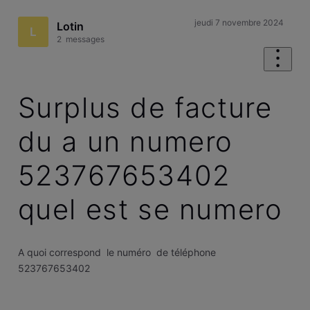
jeudi 7 novembre 2024
Lotin
L
2
messages
Surplus de facture
du a un numero
523767653402
quel est se numero
A quoi correspond le numéro de téléphone
523767653402