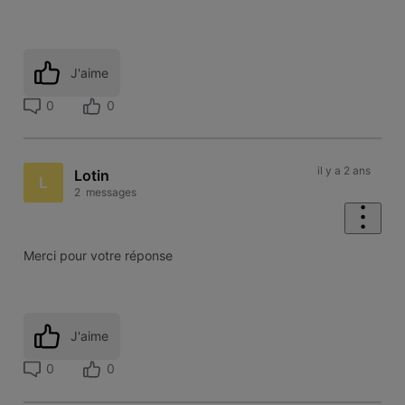
J'aime
0
0
il y a 2 ans
Lotin
L
2
messages
Merci pour votre réponse
J'aime
0
0