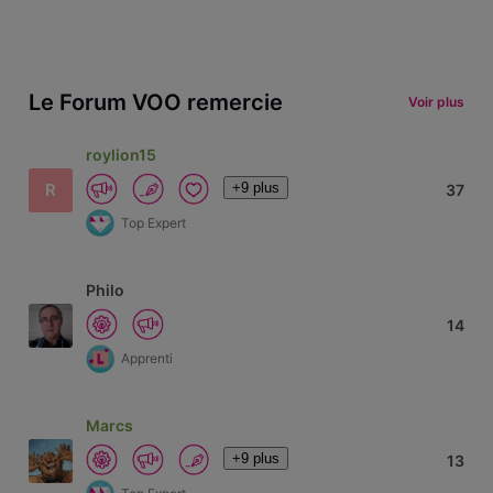
Le Forum VOO remercie
Voir plus
roylion15
+9 plus
R
37
Top Expert
Philo
14
Apprenti
Marcs
+9 plus
13