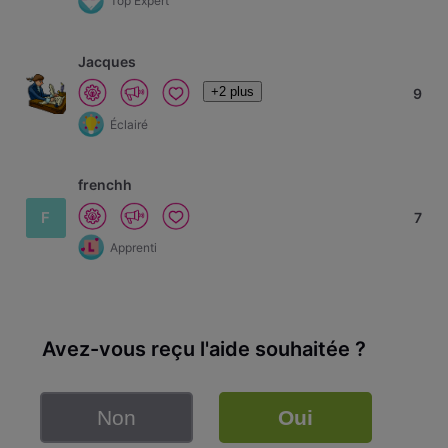
Top Expert
Jacques
+2 plus
9
Éclairé
frenchh
F
7
Apprenti
Avez-vous reçu l'aide souhaitée ?
Non
Oui