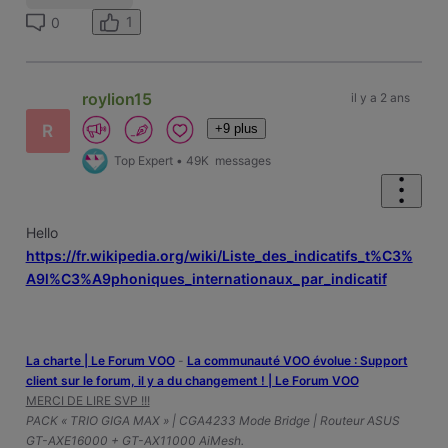
1
0
roylion15
il y a 2 ans
+9 plus
R
Top Expert
•
49K
messages
Hello
https://fr.wikipedia.org/wiki/Liste_des_indicatifs_t%C3%
A9l%C3%A9phoniques_internationaux_par_indicatif
La charte | Le Forum VOO
-
‎La communauté VOO évolue : Support
client sur le forum, il y a du changement ! | Le Forum VOO
MERCI DE LIRE SVP !!!
PACK « TRIO GIGA MAX » | CGA4233 Mode Bridge | Routeur ASUS
GT-AXE16000 + GT-AX11000 AiMesh.