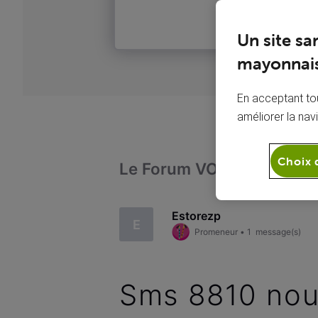
Un site sa
mayonnais
En acceptant tou
améliorer la nav
Choix 
Le Forum VOO
Téléph
Estorezp
E
Promeneur
•
1
message(s)
Sms 8810 nou