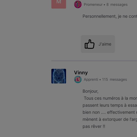
M
Promeneur
•
8
messages
Personnellement, je ne con
J'aime
Vinny
Apprenti
•
115
messages
Bonjour,
Tous ces numéros à la mor
passent leurs temps à essa
bien non .... effectivemen
mènent à extorquer de l'argen
pas rêver !!