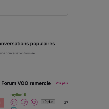
nversations populaires
une conversation trouvée !
 Forum VOO remercie
Voir plus
roylion15
+9 plus
R
37