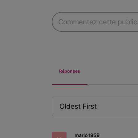
Réponses
Oldest First
Selected
Oldest
First
mario1959