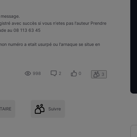
e message.
istré avec succès si vous n'etes pas l'auteur Prendre
aude au 08 113 63 45
on numéro a etait usurpé ou l'arnaque se situe en
998
2
0
3
AIRE
Suivre