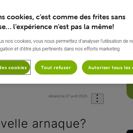
ns cookies, c’est comme des frites sans
e… l’expérience n’est pas la même!
s nos cookies, vous nous permettez d’analyser l’utilisation de no
igation et d’être plus pertinents dans nos efforts marketing.
des cookies
Tout refuser
Autoriser tous les
onie
Mon appareil mobile
Sms 881
dimanche 27 avril 2025
velle arnaque?