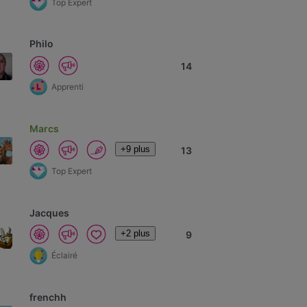
Top Expert
Philo
14
Apprenti
Marcs
+9 plus
13
Top Expert
Jacques
+2 plus
9
Éclairé
frenchh