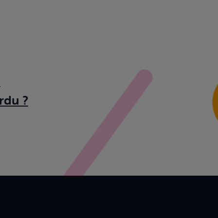
?
rdu ?