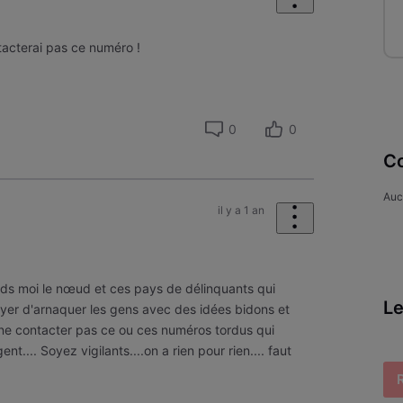
tacterai pas ce numéro !
0
0
Co
Auc
il y a 1 an
ds moi le nœud et ces pays de délinquants qui
Le
yer d'arnaquer les gens avec des idées bidons et
t ne contacter pas ce ou ces numéros tordus qui
t.... Soyez vigilants....on a rien pour rien.... faut