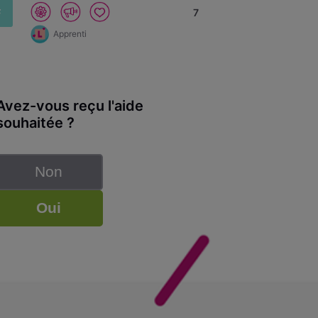
F
7
Apprenti
Avez-vous reçu l'aide
souhaitée ?
Non
Oui