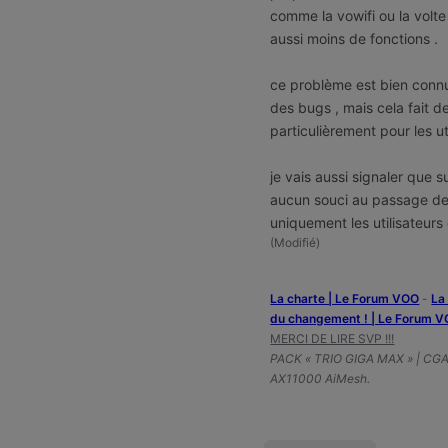
comme la vowifi ou la volt
aussi moins de fonctions .
ce problème est bien connu
des bugs , mais cela fait d
particulièrement pour les ut
je vais aussi signaler que 
aucun souci au passage des
uniquement les utilisateur
(
Modifié
)
La charte | Le Forum VOO
-
‎L
du changement ! | Le Forum 
MERCI DE LIRE SVP !!!
PACK « TRIO GIGA MAX » | CG
AX11000 AiMesh.