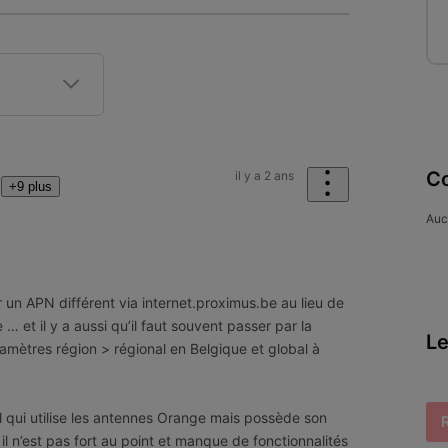
Co
il y a 2 ans
+9 plus
Auc
ar un APN différent via internet.proximus.be au lieu de
… et il y a aussi qu’il faut souvent passer par la
Le
aramètres région > régional en Belgique et global à
l qui utilise les antennes Orange mais possède son
l n’est pas fort au point et manque de fonctionnalités