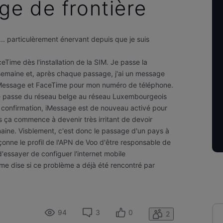
e de frontière
t ... particulèrement énervant depuis que je suis
ceTime dès l'installation de la SIM. Je passe la
semaine et, après chaque passage, j'ai un message
iMessage et FaceTime pour mon numéro de téléphone.
e passe du réseau belge au réseau Luxembourgeois
e confirmation, iMessage est de nouveau activé pour
s ça commence à devenir très irritant de devoir
aine. Visblement, c'est donc le passage d'un pays à
oupçonne le profil de l'APN de Voo d'être responsable de
d'essayer de configuer l'internet mobile
 me dise si ce problème a déjà été rencontré par
94
3
0
2