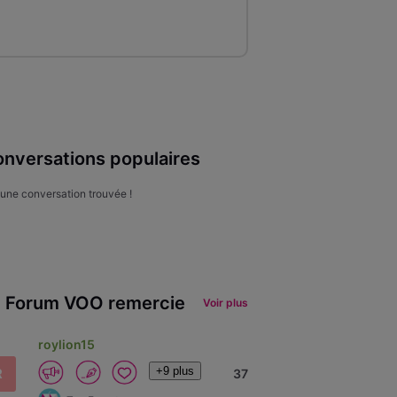
nversations populaires
une conversation trouvée !
 Forum VOO remercie
Voir plus
roylion15
+9 plus
R
37