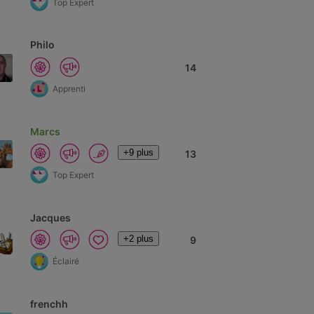
Top Expert
Philo
14
Apprenti
Marcs
+9 plus
13
Top Expert
Jacques
+2 plus
9
Éclairé
frenchh