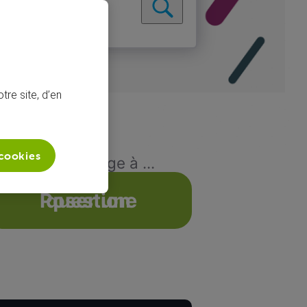
tre site, d’en
 cookies
tion de iMessage à ...
Poser une question