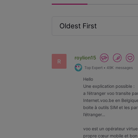
Oldest First
Selected
Oldest
First
roylion15
R
Top Expert
•
49K
messages
Hello
Une explication possible :
a l’étranger voo transite p
Internet.voo.be en Belgique 
boite à outils SIM et les p
l’étranger…
voo est un opérateur virtue
propre cœur mobile et bon i