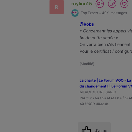
roylion15
R
Top Expert
•
49K
messages
@Robs
« Concernant les appels via
fin de cette année »
On verra bien s’ils tiennent
Pour le certificat / configura
(
Modifié
)
La charte | Le Forum VOO
-
‎L
du changement ! | Le Forum 
MERCI DE LIRE SVP !!!
PACK « TRIO GIGA MAX » | CG
AX11000 AiMesh.
J'aime