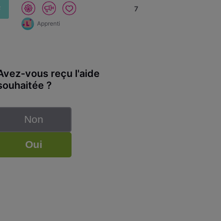
F
7
Apprenti
Avez-vous reçu l'aide
souhaitée ?
Non
Oui