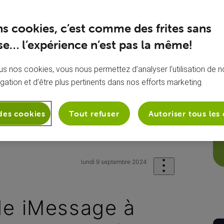
ns cookies, c’est comme des frites sans
e… l’expérience n’est pas la même!
s nos cookies, vous nous permettez d’analyser l’utilisation de no
igation et d’être plus pertinents dans nos efforts marketing.
des cookies
Tout refuser
Autoriser tous les
onie
Mon appareil mobile
Réactiva
lundi 9 septembre 2024
de iMessage à