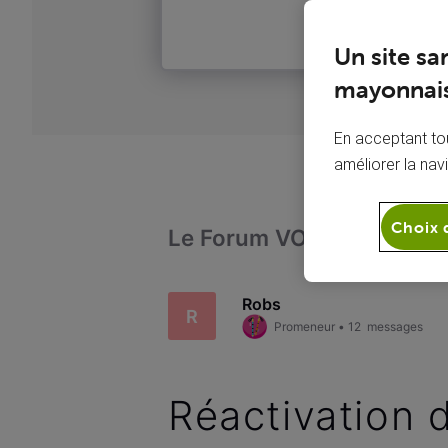
Un site sa
mayonnais
En acceptant tou
améliorer la nav
Choix 
Le Forum VOO
Téléph
Robs
R
Promeneur
•
12
messages
Réactivation 