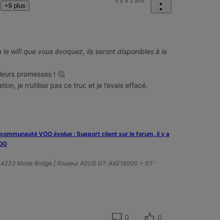
il y a 2 ans
+9 plus
 le wifi que vous évoquez, ils seront disponibles à la
 leurs promesses ! 🤔
tion, je n’utilise pas ce truc et je l’avais effacé.
a communauté VOO évolue : Support client sur le forum, il y a
VOO
A4233 Mode Bridge | Routeur ASUS GT-AXE16000 + GT-
0
0