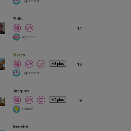
Top Expert
Philo
14
Apprenti
Marcs
+9 plus
13
Top Expert
Jacques
+2 plus
9
Éclairé
frenchh