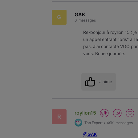
GAK
G
6
messages
Re-bonjour à roylion 15 : j
un appel entrant "pris" à l'
pas. J'ai contacté VOO par
vous. Bonne journée.
J'aime
roylion15
R
Top Expert
•
49K
messages
@GAK