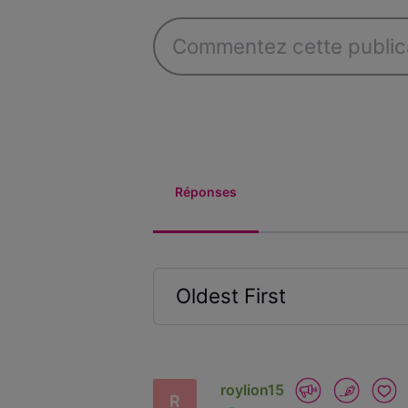
Réponses
Oldest First
Selected
Oldest
First
roylion15
R