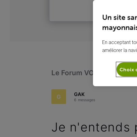
Un site sa
mayonnais
En acceptant tou
améliorer la nav
Choix 
Le Forum VOO
Téléph
GAK
G
6
messages
Je n'entends