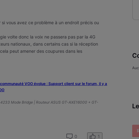
r si vous avez ce problème à un endroit précis ou
logie volte donc la voix ne passera pas par la 4G
urs nationaux, dans certains cas si la réception
e, cela peut amener des coupures dans les
Co
Auc
a communauté VOO évolue : Support client sur le forum, il y a
VOO
A4233 Mode Bridge | Routeur ASUS GT-AXE16000 + GT-
Le
1
0