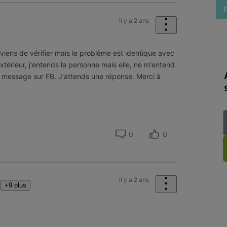
il y a 2 ans
e viens de vérifier mais le problème est identique avec
extérieur, j'entends la personne mais elle, ne m'entend
 message sur FB. J'attends une réponse. Merci à
0
0
il y a 2 ans
+9 plus