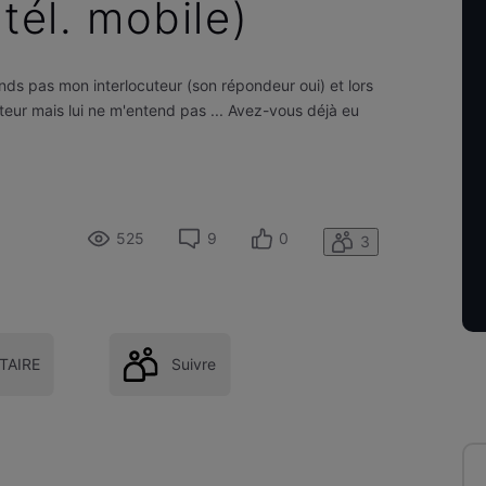
(tél. mobile)
tends pas mon interlocuteur (son répondeur oui) et lors
teur mais lui ne m'entend pas ... Avez-vous déjà eu
525
9
0
3
AIRE
Suivre