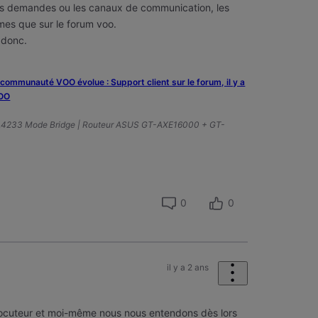
r les demandes ou les canaux de communication, les
êmes que sur le forum voo.
i donc.
a communauté VOO évolue : Support client sur le forum, il y a
VOO
A4233 Mode Bridge | Routeur ASUS GT-AXE16000 + GT-
0
0
il y a 2 ans
locuteur et moi-même nous nous entendons dès lors