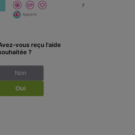
F
7
Apprenti
Avez-vous reçu l'aide
souhaitée ?
Non
Oui