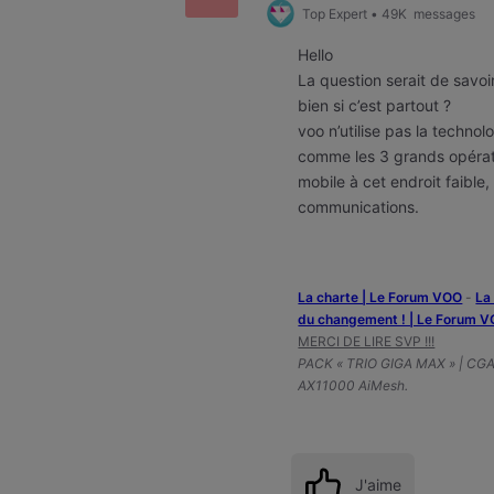
Top Expert
•
49K
messages
Hello
La question serait de savoi
bien si c’est partout ?
voo n’utilise pas la techno
comme les 3 grands opérate
mobile à cet endroit faibl
communications.
La charte | Le Forum VOO
-
‎L
du changement ! | Le Forum 
MERCI DE LIRE SVP !!!
PACK « TRIO GIGA MAX » | CG
AX11000 AiMesh.
J'aime