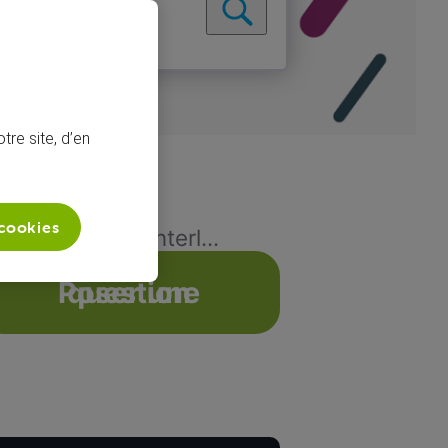
tre site, d’en
 cookies
ends pas mon interl...
Poser une question