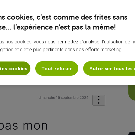
ns cookies, c’est comme des frites sans
e… l’expérience n’est pas la même!
s nos cookies, vous nous permettez d’analyser l’utilisation de no
igation et d’être plus pertinents dans nos efforts marketing.
des cookies
Tout refuser
Autoriser tous les
onie
Mon appareil mobile
Je n'ent
dimanche 15 septembre 2024
 pas mon