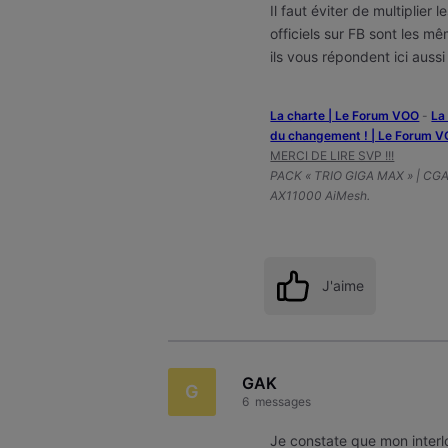
Il faut éviter de multiplie
officiels sur FB sont les m
ils vous répondent ici auss
La charte | Le Forum VOO
-
‎L
du changement ! | Le Forum 
MERCI DE LIRE SVP !!!
PACK « TRIO GIGA MAX » | CG
AX11000 AiMesh.
J'aime
GAK
G
6
messages
Je constate que mon inter