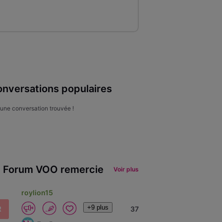
nversations populaires
une conversation trouvée !
 Forum VOO remercie
Voir plus
roylion15
+9 plus
R
37