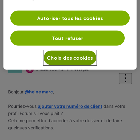
Autoriser tous les cookies
Oldest First
Tout refuser
Selected
Oldest
Choix des cookies
First
Fallon
il y a 1 an
F
Officiel VOO
•
2.4K
messages
Bonjour
@heine marc
,
Pourriez-vous
ajouter votre numéro de client
dans votre
profil Forum s'il vous plaît ?
Cela me permettra d'accéder à votre dossier et de faire
quelques vérifications.