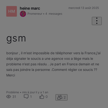
heine marc
mercredi 13 août 2025
HM
Promeneur
•
4
messages
gsm
bonjour , il m'est impossible de téléphoner vers la France,j'ai
déja signaler le soucis a une agence voo a liège mais le
probleme n'est pas résolu . Je part en France demain et ne
sais pas joindre la personne .Comment régler ce soucis ??
Merci
Problème
•
mis à jour
il y a 1 an
31
1
0
2