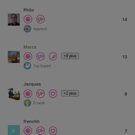
Philo
14
Apprenti
Marcs
+9 plus
13
Top Expert
Jacques
+2 plus
9
Éclairé
frenchh
F
7