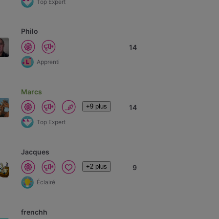
Top Expert
Philo
14
Apprenti
Marcs
+9 plus
14
Top Expert
Jacques
+2 plus
9
Éclairé
frenchh