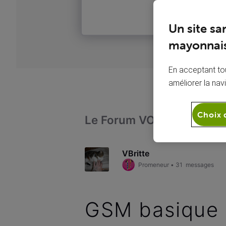
Un site sa
mayonnais
En acceptant tou
améliorer la nav
Choix 
Le Forum VOO
Téléph
VBritte
Promeneur
•
31
messages
GSM basique