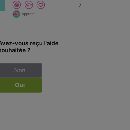
F
7
Apprenti
Avez-vous reçu l'aide
souhaitée ?
Non
Oui