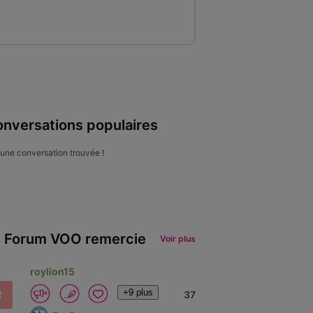
nversations populaires
une conversation trouvée !
 Forum VOO remercie
Voir plus
roylion15
+9 plus
R
37