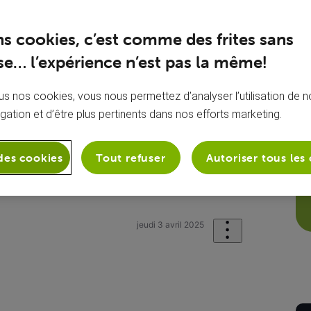
ns cookies, c’est comme des frites sans
e… l’expérience n’est pas la même!
s nos cookies, vous nous permettez d’analyser l’utilisation de no
igation et d’être plus pertinents dans nos efforts marketing.
des cookies
Tout refuser
Autoriser tous les
onie
Mon appareil mobile
GSM ba
jeudi 3 avril 2025