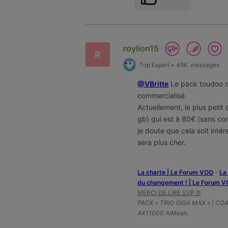
roylion15
R
Top Expert
•
49K
messages
@VBritte
Le pack toudoo qu
commercialisé.
Actuellement, le plus petit
gb) qui est à 80€ (sans co
je doute que cela soit inté
sera plus cher.
La charte | Le Forum VOO
-
‎L
du changement ! | Le Forum 
MERCI DE LIRE SVP !!!
PACK « TRIO GIGA MAX » | CG
AX11000 AiMesh.