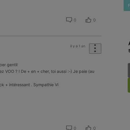
0
0
il y a 1 an
per gentil
ez VOO ? ! De + en + cher, toi aussi :-) Je paie (au
ack + intéressant . Sympathie Vi
0
0