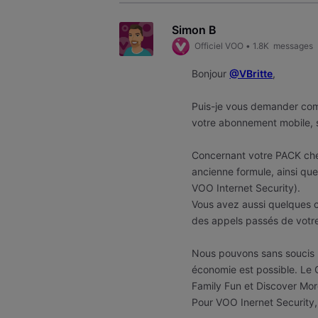
Simon B
Officiel VOO
•
1.8K
messages
Bonjour
@VBritte
,
Puis-je vous demander co
votre abonnement mobile, s
Concernant votre PACK che
ancienne formule, ainsi que
VOO Internet Security).
Vous avez aussi quelques c
des appels passés de votre
Nous pouvons sans soucis re
économie est possible. Le 
Family Fun et Discover Mor
Pour VOO Inernet Security, 