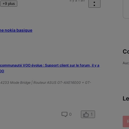
il y a 1 an
+9 plus
ne nokia basique
Co
Auc
a communauté VOO évolue : Support client sur le forum, il y a
VOO
A4233 Mode Bridge | Routeur ASUS GT-AXE16000 + GT-
Le
1
0