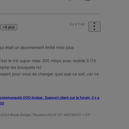
il y a 1 an
+9 plus
i était un abonnement limité n’est plus
 c’est le trio super relax 200 mbps avec mobile S (15
mpter les bouquets tv)
ressant pour vous de changer quoi que ce soit, car ce
a communauté VOO évolue : Support client sur le forum, il y a
VOO
A4233 Mode Bridge | Routeur ASUS GT-AXE16000 + GT-