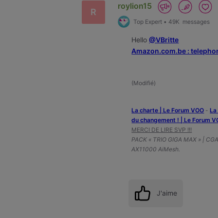
First
roylion15
R
Top Expert
•
49K
messages
Hello
@VBritte
Amazon.com.be : telepho
(
Modifié
)
La charte | Le Forum VOO
-
‎L
du changement ! | Le Forum 
MERCI DE LIRE SVP !!!
PACK « TRIO GIGA MAX » | CG
AX11000 AiMesh.
J'aime