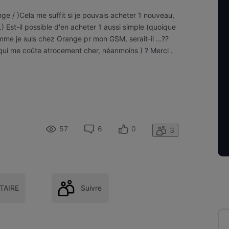
ge / )Cela me suffit si je pouvais acheter 1 nouveau,
.) Est-il possible d'en acheter 1 aussi simple (quoique
 Comme je suis chez Orange pr mon GSM, serait-il ...??
qui me coûte atrocement cher, néanmoins ) ? Merci .
57
6
0
3
AIRE
Suivre