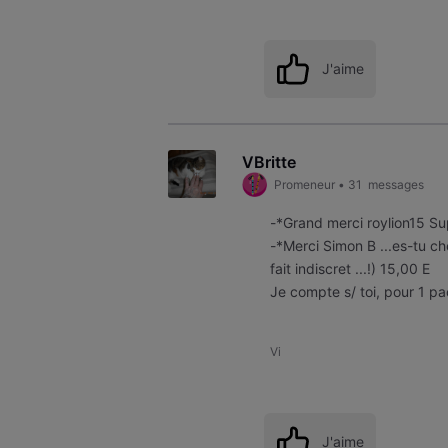
J'aime
VBritte
Promeneur
•
31
messages
-*Grand merci roylion15 Su
-*Merci Simon B ...es-tu ch
fait indiscret ...!) 15,00 E
Je compte s/ toi, pour 1 p
Vi
J'aime