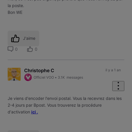
la poste.
Bon WE
J'aime
0
0
Christophe C
il y a 1 an
Officiel VOO
•
3.1K
messages
Je viens d'encoder l'envoi postal. Vous la recevrez dans les
2-4 jours par Bpost. Vous trouverez la procédure
d'activation
ici .