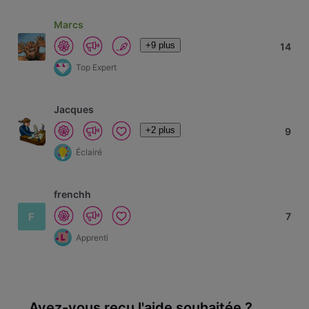
Marcs
+9 plus
14
Top Expert
Jacques
+2 plus
9
Éclairé
frenchh
F
7
Apprenti
Avez-vous reçu l'aide souhaitée ?