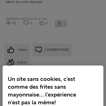
Merci de votre réponse.
Question
•
mis à jour
il y a 1 an
42
3
0
2
J'aime
COMMENTAIRE
Suivre
Un site sans cookies, c’est
comme des frites sans
mayonnaise… l’expérience
n’est pas la même!