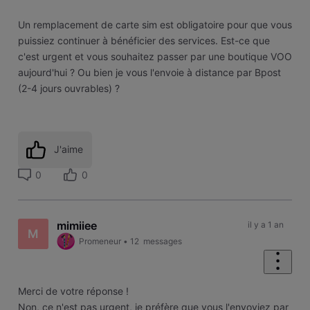
Un remplacement de carte sim est obligatoire pour que vous
puissiez continuer à bénéficier des services. Est-ce que
c'est urgent et vous souhaitez passer par une boutique VOO
aujourd'hui ? Ou bien je vous l'envoie à distance par Bpost
(2-4 jours ouvrables) ?
J'aime
0
0
mimiiee
il y a 1 an
M
Promeneur
•
12
messages
Merci de votre réponse !
Non, ce n'est pas urgent, je préfère que vous l'envoyiez par