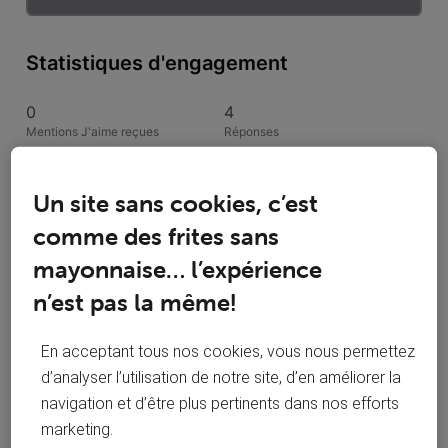
Statistiques d'engagement
0
4
Mentions J'aime reçues
Réponses
2
2
Un site sans cookies, c’est
Conversations suivies
Publications
comme des frites sans
0
mayonnaise… l’expérience
Solutions acceptées
n’est pas la même!
Activités de BenoitBeubeu
En acceptant tous nos cookies, vous nous permettez
d’analyser l’utilisation de notre site, d’en améliorer la
Toutesles activités
navigation et d’être plus pertinents dans nos efforts
marketing.
Selected