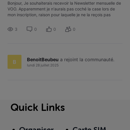
Bonjour, Je souhaiterais recevoir la Newsletter mensuelle de
VOO. Apparemment je n'aurais pas coché la case lors de
mon inscription, raison pour laquelle je ne la reçois pas
actuellement. J'ai déjà fait la demande le mois passé, et un
officiel VOO m'a dit avoir fait le nécessaire, mais je n'ai toujo
3
0
0
0
BenoitBeubeu
 a rejoint la communauté.
B
lundi 28 juillet 2025
Quick Links
Organiser
Carte SIM