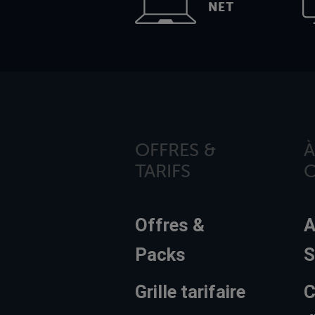
NET
OFFRES &
À
TARIFS
Offres &
A
Packs
S
Grille tarifaire
C