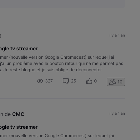
C
il y a 1 an
gle tv streamer
amer (nouvelle version Google Chromecest) sur lequel j'ai
t j'ai un problème avec le bouton retour qui ne me permet pas
is. Je reste bloqué et je suis obligé de déconnecter
327
25
0
10
on de 
CMC
il y a 1 an
gle tv streamer
amer (nouvelle version Google Chromecest) sur lequel j'ai