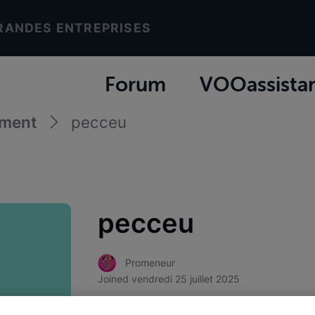
RANDES ENTREPRISES
Forum
VOOassista
ement
pecceu
pecceu
Promeneur
Joined
vendredi 25 juillet 2025