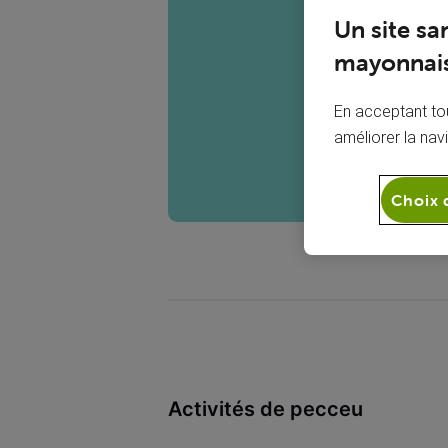
P
Un site sa
mayonnais
En acceptant tou
améliorer la nav
Choix 
Activités de pecceu