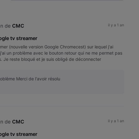
Selected
Toutesles
activités
on de 
CMC
il y a 1 an
gle tv streamer
amer (nouvelle version Google Chromecest) sur lequel j'ai
t j'ai un problème avec le bouton retour qui ne me permet pas
is. Je reste bloqué et je suis obligé de déconnecter
problème Merci de l'avoir résolu
on de 
CMC
il y a 1 an
gle tv streamer