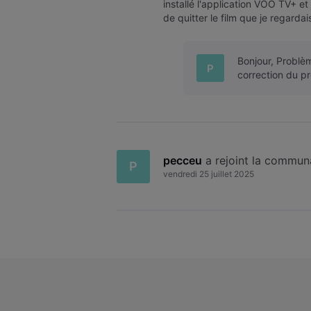
installé l'application VOO TV+ e
de quitter le film que je regarda
l'alimentation de Google TV s
Bonjour, Problè
P
correction du p
pecceu
 a rejoint la commun
P
vendredi 25 juillet 2025