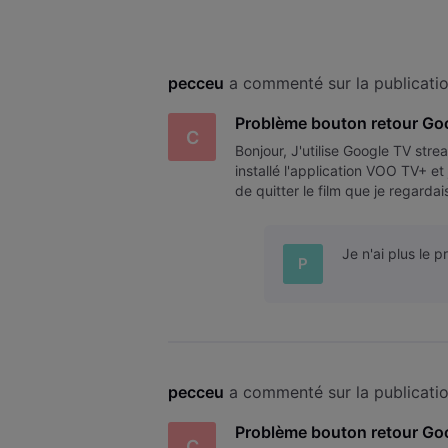
pecceu
 a commenté sur la publicati
Problème bouton retour Goo
C
Bonjour, J'utilise Google TV stre
installé l'application VOO TV+ e
de quitter le film que je regarda
l'alimentation de Google TV s
Je n'ai plus le 
P
pecceu
 a commenté sur la publicati
Problème bouton retour Goo
C