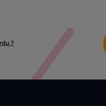
?
rdu ?