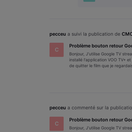
pecceu
 a suivi la publication de 
CM
Problème bouton retour Goo
C
Bonjour, J'utilise Google TV stre
installé l'application VOO TV+ e
de quitter le film que je regarda
l'alimentation de Google TV s
pecceu
 a commenté sur la publicati
Problème bouton retour Goo
C
Bonjour, J'utilise Google TV stre