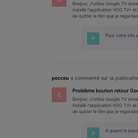
Bonjour, J'utilise Google TV stre
installé l'application VOO TV+ e
de quitter le film que je regarda
l'alimentation de Google TV s
Pour votre info 
P
pecceu
 a commenté sur la publicati
Problème bouton retour Goo
C
Bonjour, J'utilise Google TV stre
installé l'application VOO TV+ e
de quitter le film que je regarda
l'alimentation de Google TV s
A quand le pass
P