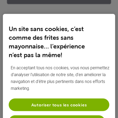
Statistiques d'engagement
Un site sans cookies, c’est
0
1
Mentions J'aime reçues
Réponses
comme des frites sans
mayonnaise… l’expérience
1
1
n’est pas la même!
Conversations suivies
Publications
0
En acceptant tous nos cookies, vous nous permettez
Solutions acceptées
d’analyser l’utilisation de notre site, d’en améliorer la
navigation et d’être plus pertinents dans nos efforts
Activités de poppy
marketing.
Toutesles activités
Autoriser tous les cookies
Selected