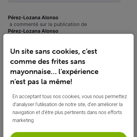
Selected
Toutesles
Pérez-Lozana Alonso
activités
 a commenté sur la publication de 
Pérez-Lozana Alonso
Les codes Doccle ne sont pas reconnus
PR
Un site sans cookies, c’est
comme des frites sans
Bonjour, J'ai reçu ma facture et j'ai utilisé le numéro de client
mayonnaise… l’expérience
et le code Voo sur Doccle. Le système ne les reconnait pas.
Pouvez-vous vérifier ? Merci. Cordialement, Lucas
n’est pas la même!
@Kevin P J'ai eu 0 réponses et Doccle n'est
PR
En acceptant tous nos cookies, vous nous permettez
toujours pas OK. Super le suivi les amis ! J'ai
d’analyser l’utilisation de notre site, d’en améliorer la
retenté les codes, toujours pareil...
https://assistance.voo.be/fr/support/abonne
navigation et d’être plus pertinents dans nos efforts
ment-et-facture/facture/gerer-le-mode-de-
marketing.
reception-de-factures-voo.html Mer