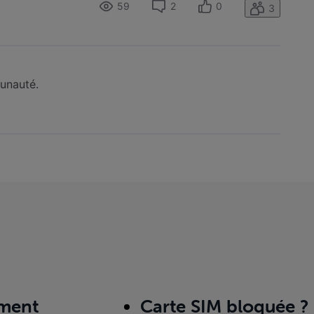
59
2
0
3
munauté.
ment
Carte SIM bloquée ?