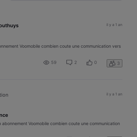
Selected
Toutesles
activités
outhuys
il y a 1 an
bonnement Voomobile combien coute une communication vers
59
2
0
3
tion
il y a 1 an
ance
on abonnement Voomobile combien coute une communication