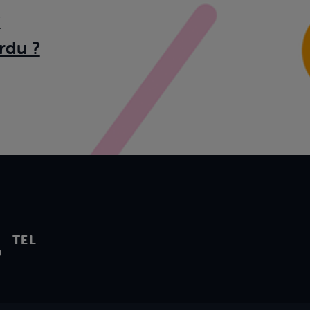
?
rdu ?
TEL