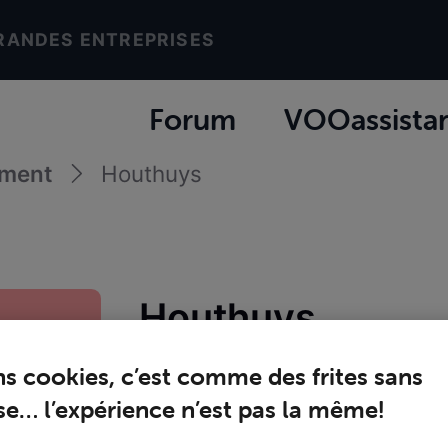
RANDES ENTREPRISES
Forum
VOOassista
ement
Houthuys
Houthuys
Joined
samedi 26 avril 2025
ns cookies, c’est comme des frites sans
e… l’expérience n’est pas la même!