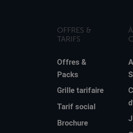
OFFRES &
À
TARIFS
Offres &
A
Packs
S
Grille tarifaire
C
d
Tarif social
J
Brochure