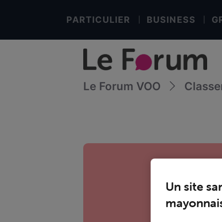
PARTICULIER
BUSINESS
G
Le Forum VOO
Class
Un site sa
mayonnais