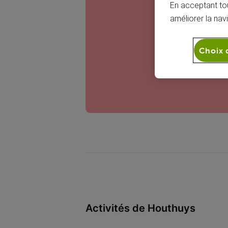
H
En acceptant tou
améliorer la nav
Choix 
Activités de Houthuys