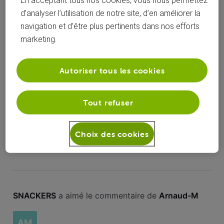
En acceptant tous nos cookies, vous nous permettez
Toutesles
d’analyser l’utilisation de notre site, d’en améliorer la
SNACKERS
 a commenté sur la publication de 
activités
SNACKERS
navigation et d’être plus pertinents dans nos efforts
marketing.
réseau indisponible
S
Autoriser tous les cookies
Presque une semaine avec le même message, réseau
indisponible, donc je ne reçois plus rien et ne sais plus
téléphoner. Il ne faut pas changer la carte sim vu les
Tout refuser
changements avec orange ?
Merci
S
Choix des cookies
SNACKERS
 a aimé le commentaire de 
Arnaud-M
AM