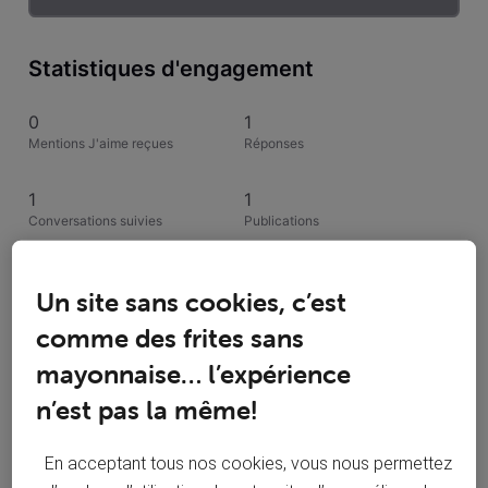
Statistiques d'engagement
0
1
Mentions J'aime reçues
Réponses
1
1
Conversations suivies
Publications
0
Un site sans cookies, c’est
Solutions acceptées
comme des frites sans
Activités de MLEG
mayonnaise… l’expérience
n’est pas la même!
Toutesles activités
En acceptant tous nos cookies, vous nous permettez
Selected