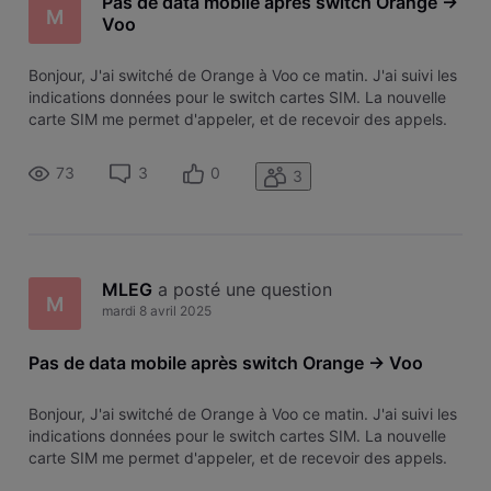
Pas de data mobile après switch Orange ->
M
Voo
Bonjour, J'ai switché de Orange à Voo ce matin. J'ai suivi les
indications données pour le switch cartes SIM. La nouvelle
carte SIM me permet d'appeler, et de recevoir des appels.
Mais impossible d'avoir des données. L'APN est bien
configuré par défaut avec "mworld.be". Le sigle 4G clignote
73
3
0
3
toutes s
MLEG
 a posté une question
M
mardi 8 avril 2025
Pas de data mobile après switch Orange -> Voo
Bonjour, J'ai switché de Orange à Voo ce matin. J'ai suivi les
indications données pour le switch cartes SIM. La nouvelle
carte SIM me permet d'appeler, et de recevoir des appels.
Mais impossible d'avoir des données. L'APN est bien