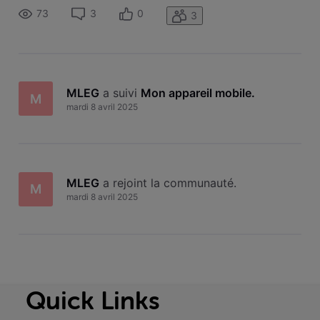
configuré par défaut avec "mworld.be". Le sigle 4G clignote
73
3
0
3
toutes s
MLEG
 a suivi 
Mon appareil mobile
.
M
mardi 8 avril 2025
MLEG
 a rejoint la communauté.
M
mardi 8 avril 2025
Quick Links