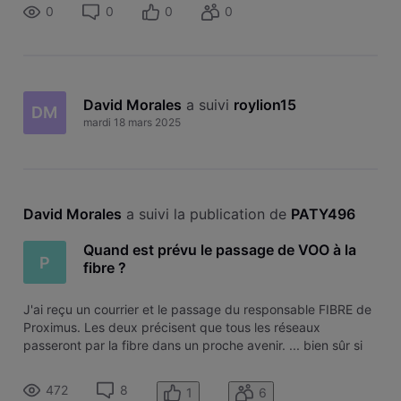
0
0
0
0
David Morales
 a suivi 
roylion15
DM
mardi 18 mars 2025
David Morales
 a suivi la publication de 
PATY496
Quand est prévu le passage de VOO à la
P
fibre ?
J'ai reçu un courrier et le passage du responsable FIBRE de
Proximus. Les deux précisent que tous les réseaux
passeront par la fibre dans un proche avenir. ... bien sûr si
on repasse chez eux maintenant le raccordement à la fibre
est gratuite ... Ils informent également qu'après les autres
472
8
1
6
opérateur