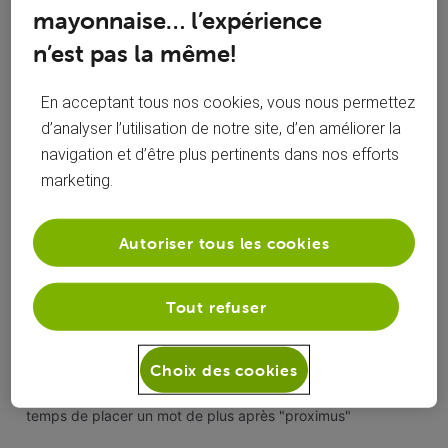
mayonnaise… l’expérience
roylion15
n’est pas la même!
En acceptant tous nos cookies, vous nous permettez
d’analyser l’utilisation de notre site, d’en améliorer la
Activités de David Morales
navigation et d’être plus pertinents dans nos efforts
marketing.
Toutesles activités
Autoriser tous les cookies
Selected
Toutesles
David Morales
 a aimé le commentaire de 
Marcs
activités
Tout refuser
Choix des cookies
Oui, j'en ai viré un la semaine passée, il n'a même pas eu le
temps de placer un mot de plus après "proximus"