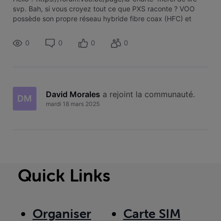
svp. Bah, si vous croyez tout ce que PXS raconte ? VOO
possède son propre réseau hybride fibre coax (HFC) et
donc il ne se connecteront jamais au réseau fibre de PXS.
Pourquoi VOO
0
0
0
0
David Morales
 a rejoint la communauté.
DM
mardi 18 mars 2025
Quick Links
Organiser
Carte SIM