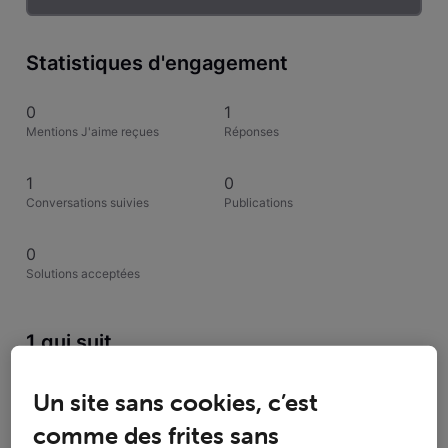
Statistiques d'engagement
0
1
Mentions J'aime reçues
Réponses
1
0
Conversations suivies
Publications
0
Solutions acceptées
1 qui suit
Un site sans cookies, c’est
comme des frites sans