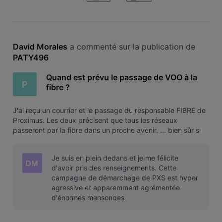
David Morales
 a commenté sur la publication de 
PATY496
Quand est prévu le passage de VOO à la
P
fibre ?
J'ai reçu un courrier et le passage du responsable FIBRE de
Proximus. Les deux précisent que tous les réseaux
passeront par la fibre dans un proche avenir. ... bien sûr si
on repasse chez eux maintenant le raccordement à la fibre
est gratuite ... Ils informent également qu'après les autres
Je suis en plein dedans et je me félicite
opérateur
DM
d'avoir pris des renseignements. Cette
campagne de démarchage de PXS est hyper
agressive et apparemment agrémentée
d'énormes mensonges