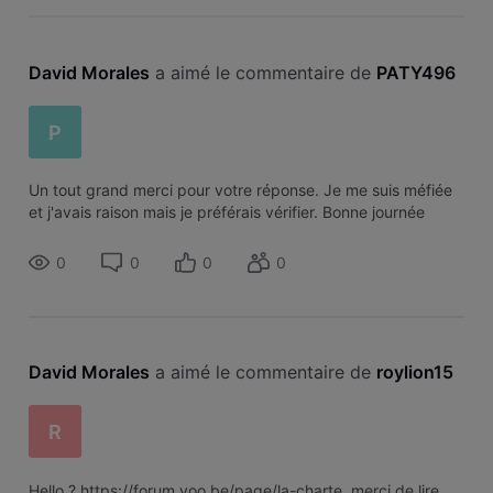
David Morales
 a aimé le commentaire de 
PATY496
P
Un tout grand merci pour votre réponse. Je me suis méfiée
et j'avais raison mais je préférais vérifier. Bonne journée
0
0
0
0
David Morales
 a aimé le commentaire de 
roylion15
R
Hello ? https://forum.voo.be/page/la-charte merci de lire