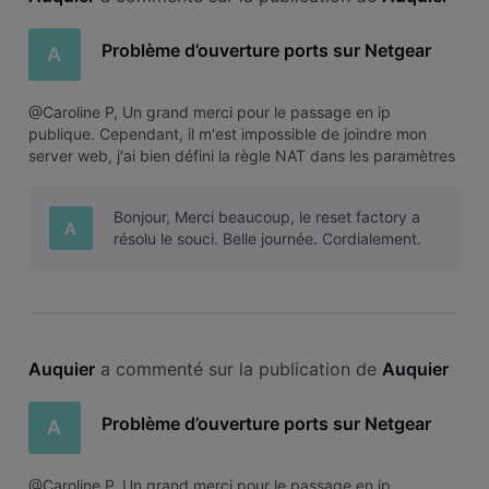
Problème d’ouverture ports sur Netgear
A
@Caroline P, Un grand merci pour le passage en ip
publique. Cependant, il m'est impossible de joindre mon
server web, j'ai bien défini la règle NAT dans les paramètres
du netgear et j'ai (temporairement pour le test) désactivé le
pare-feu ipv6 ainsi que mon pare-feu Windows mais sans
Bonjour, Merci beaucoup, le reset factory a
succès. Une idé
A
résolu le souci. Belle journée. Cordialement.
Auquier
 a commenté sur la publication de 
Auquier
Problème d’ouverture ports sur Netgear
A
@Caroline P, Un grand merci pour le passage en ip