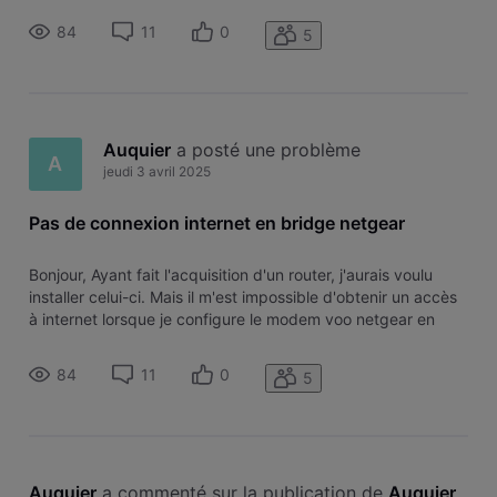
même souci, j'ai donc effectué les différentes manipulations
84
11
0
5
Auquier
 a posté une problème
A
jeudi 3 avril 2025
Pas de connexion internet en bridge netgear
Bonjour, Ayant fait l'acquisition d'un router, j'aurais voulu
installer celui-ci. Mais il m'est impossible d'obtenir un accès
à internet lorsque je configure le modem voo netgear en
mode bridge. J'ai lu plusieurs sujets de ce forum sur le
même souci, j'ai donc effectué les différentes manipulations
84
11
0
5
Auquier
 a commenté sur la publication de 
Auquier