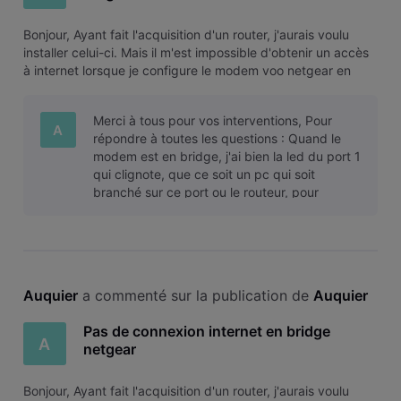
Bonjour, Ayant fait l'acquisition d'un router, j'aurais voulu
installer celui-ci. Mais il m'est impossible d'obtenir un accès
à internet lorsque je configure le modem voo netgear en
mode bridge. J'ai lu plusieurs sujets de ce forum sur le
même souci, j'ai donc effectué les différentes manipulations
Merci à tous pour vos interventions, Pour
A
répondre à toutes les questions : Quand le
modem est en bridge, j'ai bien la led du port 1
qui clignote, que ce soit un pc qui soit
branché sur ce port ou le routeur, pour
autant, bien que le clignotement s
Auquier
 a commenté sur la publication de 
Auquier
Pas de connexion internet en bridge
A
netgear
Bonjour, Ayant fait l'acquisition d'un router, j'aurais voulu