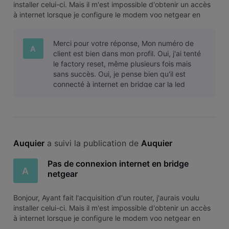
installer celui-ci. Mais il m'est impossible d'obtenir un accès
à internet lorsque je configure le modem voo netgear en
mode bridge. J'ai lu plusieurs sujets de ce forum sur le
même souci, j'ai donc effectué les différentes manipulations
Merci pour votre réponse, Mon numéro de
A
client est bien dans mon profil. Oui, j'ai tenté
le factory reset, même plusieurs fois mais
sans succès. Oui, je pense bien qu'il est
connecté à internet en bridge car la led
correspondante est active mais j
Auquier
 a suivi la publication de 
Auquier
Pas de connexion internet en bridge
A
netgear
Bonjour, Ayant fait l'acquisition d'un router, j'aurais voulu
installer celui-ci. Mais il m'est impossible d'obtenir un accès
à internet lorsque je configure le modem voo netgear en
mode bridge. J'ai lu plusieurs sujets de ce forum sur le