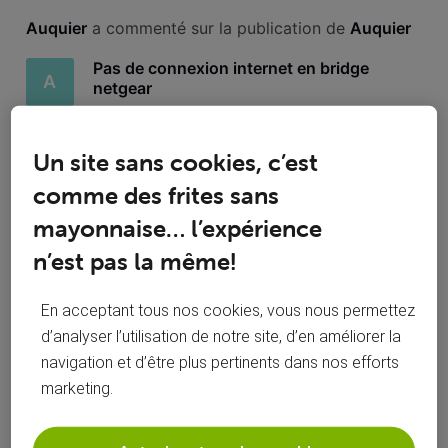
Toutesles
Auquier
 a commenté sur la publication de 
Auquier
activités
Pas de connexion internet en bridge
A
netgear
Bonjour, Ayant fait l'acquisition d'un router, j'aurais voulu
installer celui-ci. Mais il m'est impossible d'obtenir un accès
Un site sans cookies, c’est
à internet lorsque je configure le modem voo netgear en
comme des frites sans
mode bridge. J'ai lu plusieurs sujets de ce forum sur le
même souci, j'ai donc effectué les différentes manipulations
mayonnaise… l’expérience
Bonjour @Antoine A, Super, un tout grand
A
merci. Belle journée.
n’est pas la même!
En acceptant tous nos cookies, vous nous permettez
d’analyser l’utilisation de notre site, d’en améliorer la
navigation et d’être plus pertinents dans nos efforts
Auquier
 a aimé le commentaire de 
roylion15
marketing.
R