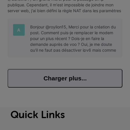
publique. Cependant, il m'est impossible de joindre mon
server web, j'ai bien défini la règle NAT dans les paramètres
du netgear et j'ai (temporairement pour le test) désactivé le
pare-feu ipv6 ainsi que mon pare-feu Windows mais sans
Bonjour @roylion15, Merci pour la création du
succès. Une idé
A
post. Comment puis-je remplacer le modem
pour un plus récent ? Dois-je en faire la
demande auprès de voo ? Oui, je me doute
qu'il ne faut pas désactiver ipv6 mais comme
il m'est impossible de joindre mo
Charger plus...
Quick Links